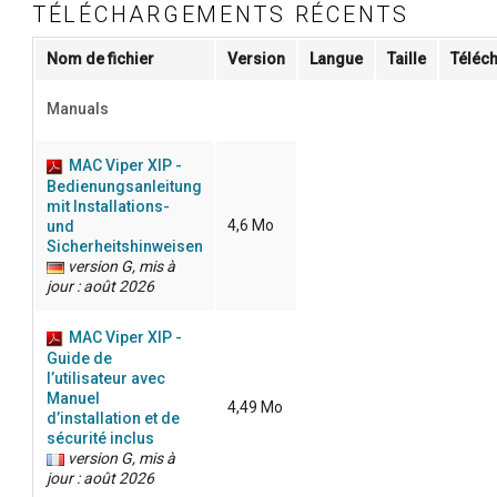
TÉLÉCHARGEMENTS RÉCENTS
Nom de fichier
Version
Langue
Taille
Téléc
Manuals
MAC Viper XIP -
Bedienungsanleitung
mit Installations-
4,6 Mo
und
Sicherheitshinweisen
version G, mis à
jour : août 2026
MAC Viper XIP -
Guide de
l’utilisateur avec
Manuel
4,49 Mo
d’installation et de
sécurité inclus
version G, mis à
jour : août 2026