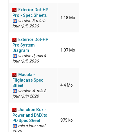
Exterior Dot-HP
Pro - Spec Sheets
1,18 Mo
version F, mis à
jour : juil. 2026
Exterior Dot-HP
Pro System
1,07 Mo
Diagram
version J, mis à
jour : juil. 2026
Macula -
Flightcase Spec
4,4 Mo
Sheet
version A, mis à
jour : juin 2026
Junction Box -
Power and DMX to
875 ko
PD Spec Sheet
mis à jour : mai
2026