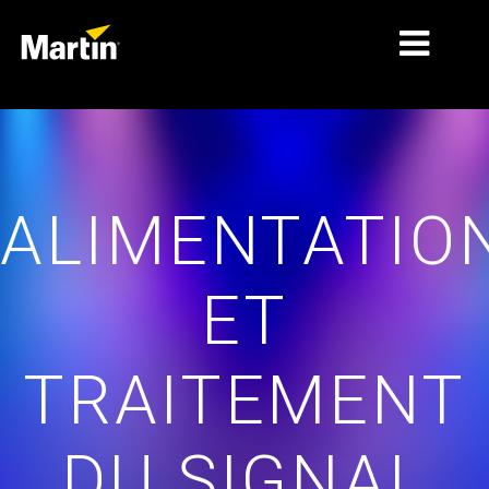
MARCHÉS
TYPES DE PRODUIT
ALIMENTATIO
GAMMES DE PRODUITS
NEWS
ET
À PROPOS DE NOUS
APPRENTISSAGE
TRAITEMENT
SUPPORT
DU SIGNAL