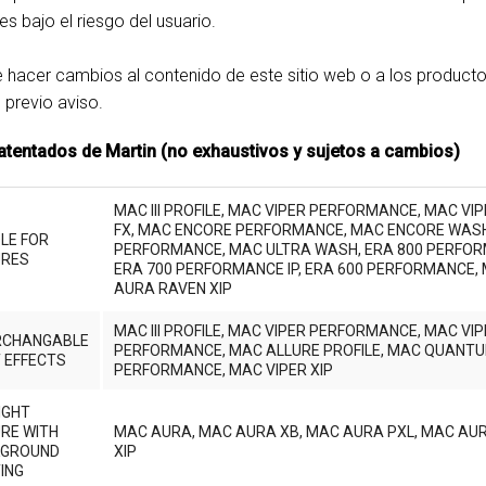
 bajo el riesgo del usuario.
e hacer cambios al contenido de este sitio web o a los producto
 previo aviso.
tentados de Martin (no exhaustivos y sujetos a cambios)
MAC III PROFILE, MAC VIPER PERFORMANCE, MAC VI
FX, MAC ENCORE PERFORMANCE, MAC ENCORE WASH
LE FOR
PERFORMANCE, MAC ULTRA WASH, ERA 800 PERFORM
URES
ERA 700 PERFORMANCE IP, ERA 600 PERFORMANCE, 
AURA RAVEN XIP
MAC III PROFILE, MAC VIPER PERFORMANCE, MAC VIP
RCHANGABLE
PERFORMANCE, MAC ALLURE PROFILE, MAC QUANTU
T EFFECTS
PERFORMANCE, MAC VIPER XIP
IGHT
URE WITH
MAC AURA, MAC AURA XB, MAC AURA PXL, MAC AUR
KGROUND
XIP
TING