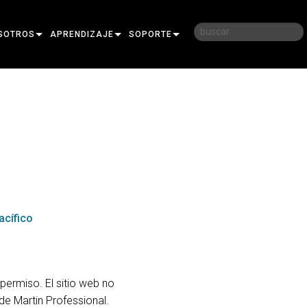
SOTROS
APRENDIZAJE
SOPORTE
RIA
CAPACITACIÓN
CONTÁCTENOS
D
SESIONES DE APRENDIZAJE
CENTRO DE AYUDA 24/7
AR
PORTAL PARA CONSULTORES
SOFTWARE
FIRMWARE
acífico
DESCARGAS
GARANTÍA
REGISTRO DEL PRODUCTO
permiso. El sitio web no
de Martin Professional.
SERVICIO