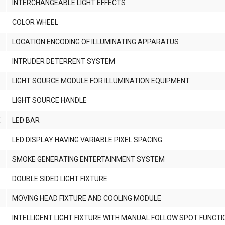
0
INTERCHANGEABLE LIGHT EFFECTS
6
COLOR WHEEL
0
LOCATION ENCODING OF ILLUMINATING APPARATUS
0
INTRUDER DETERRENT SYSTEM
4
LIGHT SOURCE MODULE FOR ILLUMINATION EQUIPMENT
8
LIGHT SOURCE HANDLE
X
LED BAR
6
LED DISPLAY HAVING VARIABLE PIXEL SPACING
2
SMOKE GENERATING ENTERTAINMENT SYSTEM
1
DOUBLE SIDED LIGHT FIXTURE
9
MOVING HEAD FIXTURE AND COOLING MODULE
3
INTELLIGENT LIGHT FIXTURE WITH MANUAL FOLLOW SPOT FUNCTI