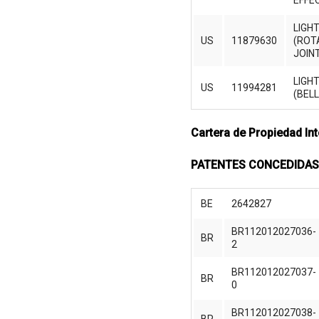
EFFE
LIGH
US
11879630
(ROT
JOIN
LIGH
US
11994281
(BEL
Cartera de Propiedad Int
PATENTES CONCEDIDAS
BE
2642827
BR112012027036-
BR
2
BR112012027037-
BR
0
BR112012027038-