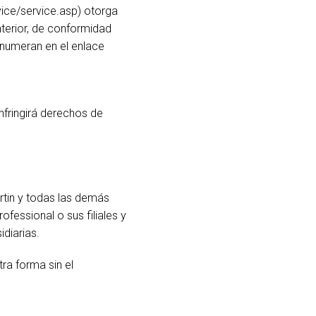
vice/service.asp) otorga
DELS
CUMPLIMIENTO
nterior, de conformidad
enumeran en el enlace
ACCESO DE SOPORTE
infringirá derechos de
Martin y todas las demás
fessional o sus filiales y
idiarias.
ra forma sin el