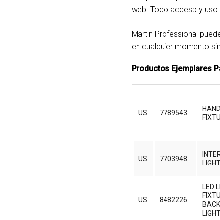
web. Todo acceso y uso es
Martin Professional pued
en cualquier momento sin
Productos Ejemplares Pa
HAND
US
7789543
FIXT
INTE
US
7703948
LIGH
LED L
FIXT
US
8482226
BAC
LIGH