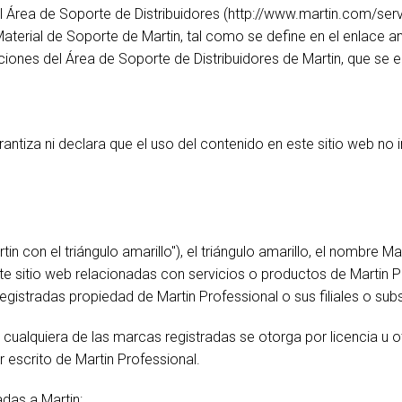
l Área de Soporte de Distribuidores (http://www.martin.com/ser
MAC VIPER
P3 POWERPORT LEGACY MO
VDO DOTRON
 Material de Soporte de Martin, tal como se define en el enlace a
iones del Área de Soporte de Distribuidores de Martin, que se 
MAC VIPER LEGACY MODELS
VDO FATRON
VDO SCEPTRON
rantiza ni declara que el uso del contenido en este sitio web no 
rtin con el triángulo amarillo"), el triángulo amarillo, el nombre 
e sitio web relacionadas con servicios o productos de Martin Pro
gistradas propiedad de Martin Professional o sus filiales o subs
cualquiera de las marcas registradas se otorga por licencia u ot
 escrito de Martin Professional.
adas a Martin: