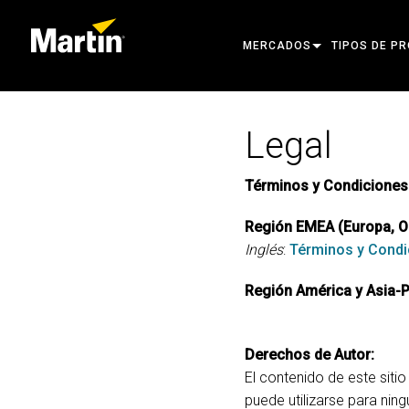
MERCADOS
TIPOS DE P
ARCHITECTURAL
CABEZAS MÓ
Legal
ENTERTAINMENT
FOCO DE SE
CREATE THE MOMENT
LUCES ESTÁT
Términos y Condiciones
LUCES CREA
Región EMEA (Europa, Or
Inglés
:
Términos y Cond
ARQUITECTÓ
Región América y Asia-P
POTENCIA Y
HERRAMIENT
Derechos de Autor:
PRODUCTOS 
El contenido de este siti
puede utilizarse para nin