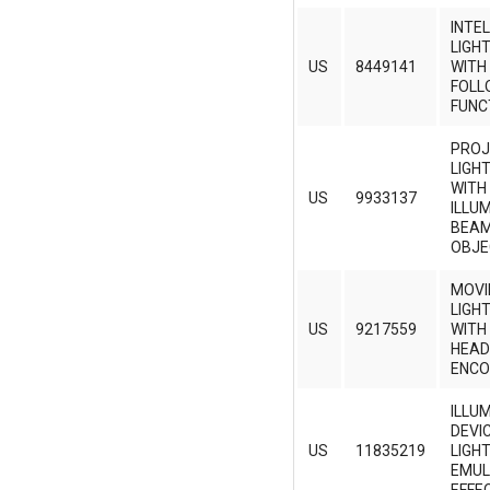
INTE
LIGH
US
8449141
WITH
FOLL
FUNC
PROJ
LIGH
WITH
US
9933137
ILLU
BEAM
OBJE
MOVI
LIGH
US
9217559
WITH
HEAD
ENCO
ILLU
DEVI
US
11835219
LIGH
EMUL