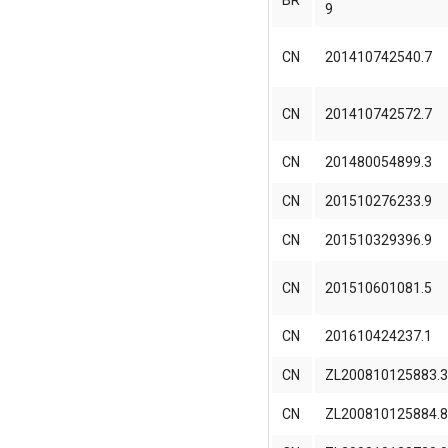
BR
9
CN
201410742540.7
CN
201410742572.7
CN
201480054899.3
CN
201510276233.9
CN
201510329396.9
CN
201510601081.5
CN
201610424237.1
CN
ZL200810125883.
CN
ZL200810125884.