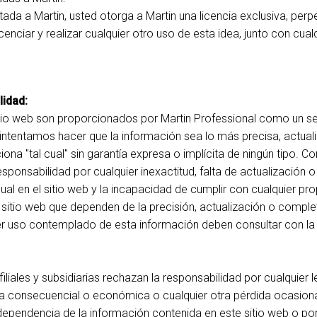
itada a Martin, usted otorga a Martin una licencia exclusiva, perpe
icenciar y realizar cualquier otro uso de esta idea, junto con cua
lidad:
itio web son proporcionados por Martin Professional como un se
intentamos hacer que la información sea lo más precisa, actual
ona "tal cual" sin garantía expresa o implícita de ningún tipo. Co
esponsabilidad por cualquier inexactitud, falta de actualización 
dual en el sitio web y la incapacidad de cumplir con cualquier p
itio web que dependen de la precisión, actualización o complet
er uso contemplado de esta información deben consultar con la
filiales y subsidiarias rechazan la responsabilidad por cualquier 
ida consecuencial o económica o cualquier otra pérdida ocasion
ependencia de la información contenida en este sitio web o por 