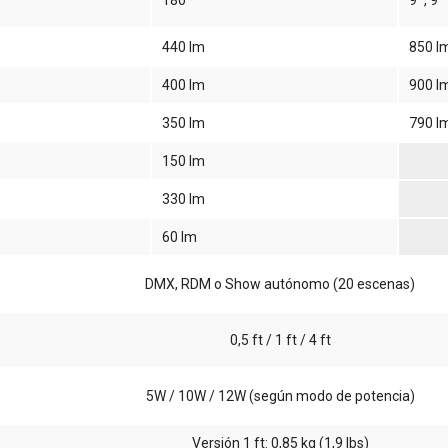
180º
9º, 9º
440 lm
850 l
400 lm
900 l
350 lm
790 l
150 lm
330 lm
60 lm
DMX, RDM o Show autónomo (20 escenas)
0,5 ft / 1 ft / 4 ft
5W / 10W / 12W (según modo de potencia)
Versión 1 ft: 0,85 kg (1,9 lbs)