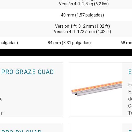
- Versión 4 ft: 2,8 kg (6,2 lbs)
40 mm (1,57 pulgadas)
Versión 1 ft: 312 mm (1,02 ft)
Versión 4 ft: 1227 mm (4,02 ft)
pulgadas)
84 mm (3,31 pulgadas)
68 mm
 PRO GRAZE QUAD
E
F
E
de
d
C
or
T