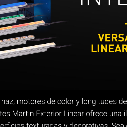
MAC VIPER
P3 POWERPORT LEGACY MO
VDO DOTRON
MAC VIPER LEGACY MODELS
VDO FATRON
VDO SCEPTRON
az, motores de color y longitudes de 
es Martin Exterior Linear ofrece una i
ficies texturadas y decorativas. Sea cu