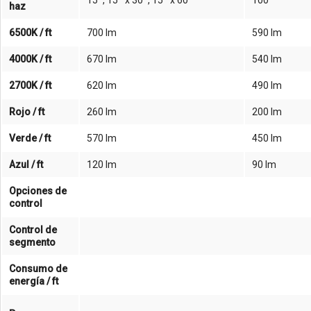
15º, 15º x 30º, 15º x 60º
100º
haz
6500K / ft
700 lm
590 lm
4000K / ft
670 lm
540 lm
2700K / ft
620 lm
490 lm
Rojo / ft
260 lm
200 lm
Verde / ft
570 lm
450 lm
Azul / ft
120 lm
90 lm
Opciones de
control
Control de
segmento
Consumo de
energía / ft