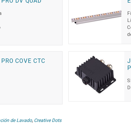
 PRO DV QUAD
E
a
F
L
o
C
d
 PRO COVE CTC
J
S
D
ación de Lavado
,
Creative Dots