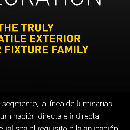
DELS
CUMPLIMIENTO
ACCESO DE SOPORTE
segmento, la línea de luminarias
luminación directa e indirecta
al sea el requisito o la aplicación,