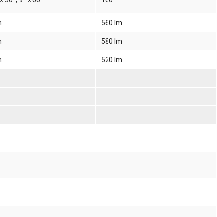
 x 30º, 9º x 60º
100º
m
560 lm
m
580 lm
m
520 lm