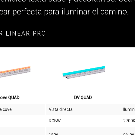
ear perfecta para iluminar el camino.
R LINEAR PRO
ove QUAD
DV QUAD
e cove
Vista directa
Ilumi
RGBW
2700K