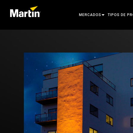
MERCADOS
TIPOS DE P
ARCHITECTURAL
CABEZAS MÓ
ENTERTAINMENT
FOCO DE SE
CREATE THE MOMENT
LUCES ESTÁT
LUCES CREA
ARQUITECTÓ
POTENCIA Y
HERRAMIENT
PRODUCTOS 