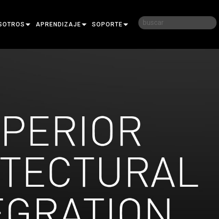
SOTROS
APRENDIZAJE
SOPORTE
RIA
CAPACITACIÓN
CONTÁCTENOS
D
SESIONES DE APRENDIZAJE
CENTRO DE AYUDA 24/7
AR
PORTAL PARA CONSULTORES
SOFTWARE
FIRMWARE
DESCARGAS
GARANTÍA
REGISTRO DEL PRODUCTO
SERVICIO