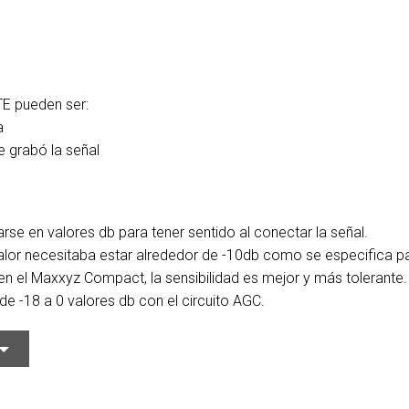
MAC VIPER
P3 POWERPORT LEGACY MO
VDO DOTRON
MAC VIPER LEGACY MODELS
VDO FATRON
E pueden ser:
VDO SCEPTRON
ea
e grabó la señal
se en valores db para tener sentido al conectar la señal.
 valor necesitaba estar alrededor de -10db como se especifica p
en el Maxxyz Compact, la sensibilidad es mejor y más tolerante.
e -18 a 0 valores db con el circuito AGC.