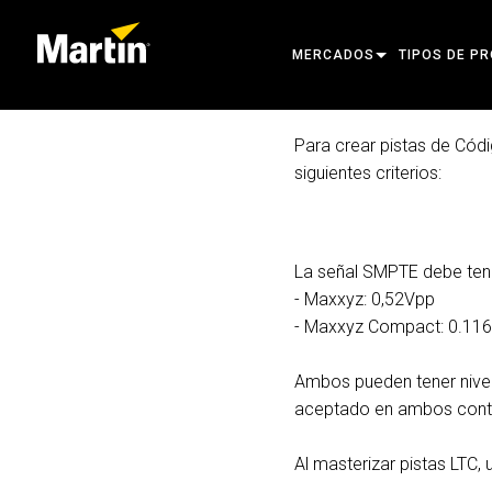
MERCADOS
TIPOS DE P
ARCHITECTURAL
CABEZAS MÓ
Para crear pistas de Cód
siguientes criterios:
ENTERTAINMENT
FOCO DE SE
CREATE THE MOMENT
LUCES ESTÁT
LUCES CREA
La señal SMPTE debe tene
- Maxxyz: 0,52Vpp
ARQUITECTÓ
- Maxxyz Compact: 0.11
POTENCIA Y
Ambos pueden tener nivel
HERRAMIENT
aceptado en ambos cont
PRODUCTOS 
Al masterizar pistas LTC, u