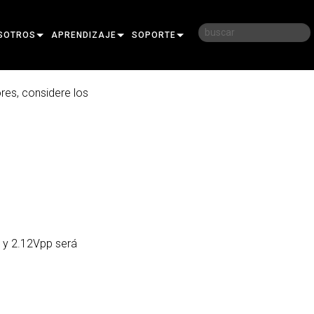
SOTROS
APRENDIZAJE
SOPORTE
RIA
CAPACITACIÓN
CONTÁCTENOS
res, considere los
D
SESIONES DE APRENDIZAJE
CENTRO DE AYUDA 24/7
AR
PORTAL PARA CONSULTORES
SOFTWARE
FIRMWARE
DESCARGAS
p y 2.12Vpp será
GARANTÍA
REGISTRO DEL PRODUCTO
SERVICIO