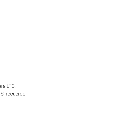
DELS
CUMPLIMIENTO
ACCESO DE SOPORTE
ara LTC.
 Si recuerdo