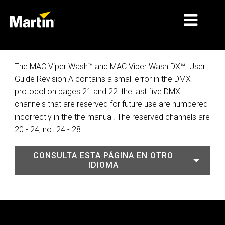
MERCADOS
The MAC Viper Wash™ and MAC Viper Wash DX™ User
Guide Revision A contains a small error in the DMX
TIPOS DE PRODUCTO
protocol on pages 21 and 22: the last five DMX
channels that are reserved for future use are numbered
PRODUCT RANGES
incorrectly in the the manual. The reserved channels are
NOTICIAS
20 - 24, not 24 - 28.
ACERCA DE NOSOTROS
CONSULTA ESTA PÁGINA EN OTRO
IDIOMA
APRENDIZAJE
SOPORTE