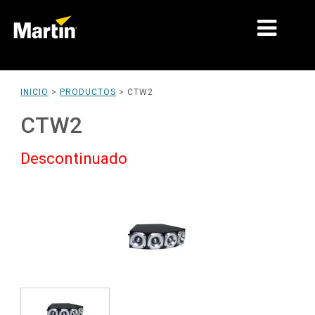
MERCADOS
INICIO
>
PRODUCTOS
>
CTW2
TIPOS DE PRODUCTO
CTW2
RANGOS DE PRODUCTOS
Descontinuado
NOTICIAS
ACERCA DE NOSOTROS
APRENDIZAJE
SOPORTE