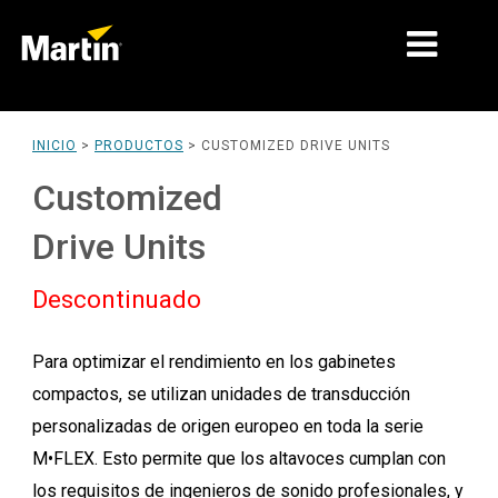
MERCADOS
INICIO
>
PRODUCTOS
>
CUSTOMIZED DRIVE UNITS
TIPOS DE PRODUCTO
Customized
RANGOS DE PRODUCTOS
Drive Units
NOTICIAS
Descontinuado
ACERCA DE NOSOTROS
Para optimizar el rendimiento en los gabinetes
APRENDIZAJE
compactos, se utilizan unidades de transducción
SOPORTE
personalizadas de origen europeo en toda la serie
M•FLEX. Esto permite que los altavoces cumplan con
los requisitos de ingenieros de sonido profesionales, y