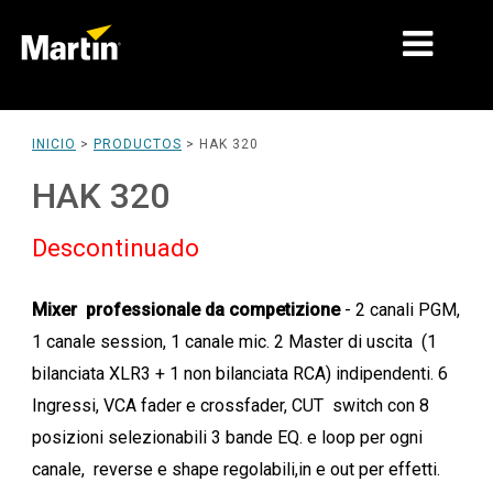
MERCADOS
INICIO
>
PRODUCTOS
>
HAK 320
TIPOS DE PRODUCTO
HAK 320
PRODUCT RANGES
Descontinuado
NOTICIAS
Mixer professionale da competizione
- 2 canali PGM,
ACERCA DE NOSOTROS
1 canale session, 1 canale mic. 2 Master di uscita (1
APRENDIZAJE
bilanciata XLR3 + 1 non bilanciata RCA) indipendenti. 6
Ingressi, VCA fader e crossfader, CUT switch con 8
SOPORTE
posizioni selezionabili 3 bande EQ. e loop per ogni
canale, reverse e shape regolabili,in e out per effetti.