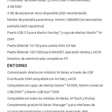
Procesador de doble núcleo, 2,0 GHz (Intel i5 recomendado)
4 GB RAM
2 GB de espacio en disco disponible (SSD recomendado)
Monitor de pantalla panorámica, mínimo 1280x800 (se recomienda
pantalla táctil capacitiva)
Puerto USB 2.0 para Martin One Key™ y caja de interfaz Martin™ M-
DMX
Puerto Ethernet 10/100 para salida DMX Art-Net
Puerto Ethernet 100/1000 para MAXNET, operación remota y sACN
Derechos de administrador completo en PC
ENTORNO
Comunicación directa con módulos M-Series a través de USB
Distribución DMX compatible con Art-Net y sACN
Compatible con cajas de interfaz Martin™ M-DMX, Martin Universal
USB/DMX™ y Martin USB Duo™ DMX
Compatible con todos los módulos M-Series, M-Touch y M-play
Complemento gratuito M-Series Manager™ para interfaces de
usuario personalizadas y programación avanzada, reloj