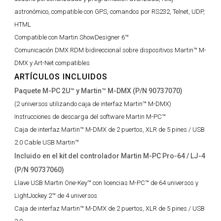
astronómico, compatible con GPS, comandos por RS232, Telnet, UDP,
HTML
Compatible con Martin ShowDesigner 6™
Comunicación DMX RDM bidireccional sobre dispositivos Martin™ M-
DMX y Art-Net compatibles
ARTÍCULOS INCLUIDOS
Paquete M-PC 2U™ y Martin™ M-DMX (P/N 90737070)
(2 universos utilizando caja de interfaz Martin™ M-DMX)
Instrucciones de descarga del software Martin M-PC™
Caja de interfaz Martin™ M-DMX de 2 puertos, XLR de 5 pines / USB
2.0 Cable USB Martin™
Incluido en el kit del controlador Martin M-PC Pro-64 / LJ-4
(P/N 90737060)
Llave USB Martin One-Key™ con licencias M-PC™ de 64 universos y
LightJockey 2™ de 4 universos
Caja de interfaz Martin™ M-DMX de 2 puertos, XLR de 5 pines / USB