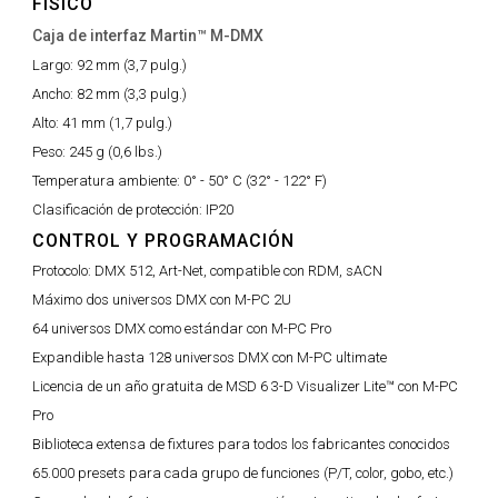
FÍSICO
Caja de interfaz Martin™ M-DMX
Largo:
92 mm (3,7 pulg.)
Ancho:
82 mm (3,3 pulg.)
Alto:
41 mm (1,7 pulg.)
Peso:
245 g (0,6 lbs.)
Temperatura ambiente:
0° - 50° C (32° - 122° F)
Clasificación de protección:
IP20
CONTROL Y PROGRAMACIÓN
Protocolo:
DMX 512, Art-Net, compatible con RDM, sACN
Máximo dos universos DMX con M-PC 2U
64 universos DMX como estándar con M-PC Pro
Expandible hasta 128 universos DMX con M-PC ultimate
Licencia de un año gratuita de MSD 6 3-D Visualizer Lite™ con M-PC
Pro
Biblioteca extensa de fixtures para todos los fabricantes conocidos
65.000 presets para cada grupo de funciones (P/T, color, gobo, etc.)