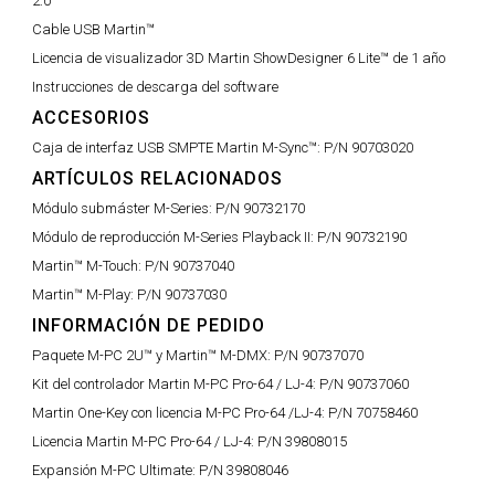
2.0
Cable USB Martin™
Licencia de visualizador 3D Martin ShowDesigner 6 Lite™ de 1 año
Instrucciones de descarga del software
ACCESORIOS
Caja de interfaz USB SMPTE Martin M-Sync™:
P/N 90703020
ARTÍCULOS RELACIONADOS
Módulo submáster M-Series:
P/N 90732170
Módulo de reproducción M-Series Playback II:
P/N 90732190
Martin™ M-Touch:
P/N 90737040
Martin™ M-Play:
P/N 90737030
INFORMACIÓN DE PEDIDO
Paquete M-PC 2U™ y Martin™ M-DMX:
P/N 90737070
Kit del controlador Martin M-PC Pro-64 / LJ-4:
P/N 90737060
Martin One-Key con licencia M-PC Pro-64 /LJ-4:
P/N 70758460
Licencia Martin M-PC Pro-64 / LJ-4:
P/N 39808015
Expansión M-PC Ultimate:
P/N 39808046