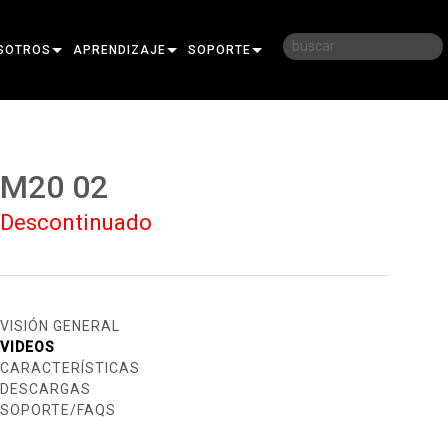
SOTROS
APRENDIZAJE
SOPORTE
RIA
CAPACITACIÓN
CONTÁCTENOS
D
SESIONES DE APRENDIZAJE
CENTRO DE AYUDA 24/7
M20 02
AR
PORTAL PARA CONSULTORES
Descontinuado
SOFTWARE
FIRMWARE
DESCARGAS
VISIÓN GENERAL
VIDEOS
GARANTÍA
CARACTERÍSTICAS
DESCARGAS
REGISTRO DEL PRODUCTO
SOPORTE/FAQS
SERVICIO