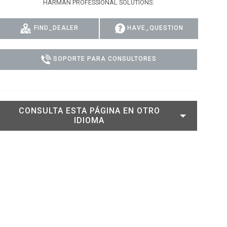
HARMAN PROFESSIONAL SOLUTIONS:
DELS
CUMPLIMIENTO
FIND_DEALER
HAVE_QUESTION
ACCESO DE SOPORTE
SOPORTE PARA CONSULTORES
CONSULTA ESTA PÁGINA EN OTRO
IDIOMA