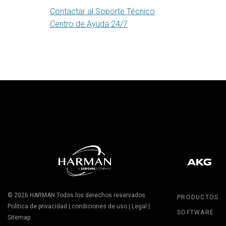
Contactar al Soporte Técnico
Centro de Ayuda 24/7
© 2026
HARMAN
Todos los derechos reservados.
PRODUCTOS
Política de privacidad
|
condiciones de uso
|
Legal
|
SOFTWARE
Sitemap