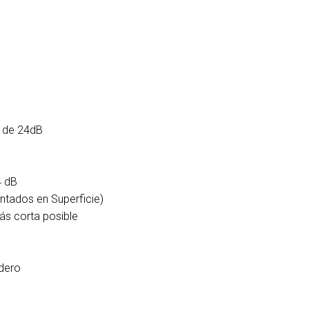
y de 24dB
4 dB
tados en Superficie)
ás corta posible
dero