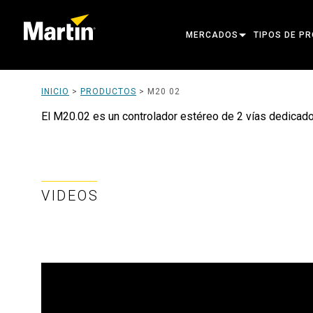
MERCADOS
TIPOS DE P
ARCHITECTURAL
CABEZAS MÓ
INICIO
>
PRODUCTOS
>
M20 02
ENTERTAINMENT
FOCO DE SE
El M20.02 es un controlador estéreo de 2 vías dedicado 
CREATE THE MOMENT
LUCES ESTÁT
LUCES CREA
VIDEOS
ARQUITECTÓ
POTENCIA Y
HERRAMIENT
PRODUCTOS 