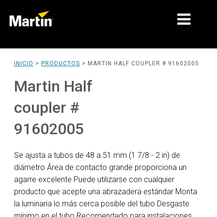
MERCADOS
INICIO
>
PRODUCTOS
>
MARTIN HALF COUPLER # 91602005
TIPOS DE PRODUCTO
Martin Half
RANGOS DE PRODUCTOS
coupler #
NOTICIAS
91602005
ACERCA DE NOSOTROS
Se ajusta a tubos de 48 a 51 mm (1 7/8 - 2 in) de
APRENDIZAJE
diámetro Área de contacto grande proporciona un
agarre excelente Puede utilizarse con cualquier
SOPORTE
producto que acepte una abrazadera estándar Monta
la luminaria lo más cerca posible del tubo Desgaste
mínimo en el tubo Recomendado para instalaciones