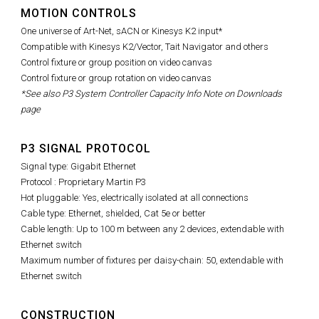
MOTION CONTROLS
One universe of Art-Net, sACN or Kinesys K2 input*
Compatible with Kinesys K2/Vector, Tait Navigator and others
Control fixture or group position on video canvas
Control fixture or group rotation on video canvas
*See also P3 System Controller Capacity Info Note on Downloads
page
P3 SIGNAL PROTOCOL
Signal type: Gigabit Ethernet
Protocol : Proprietary Martin P3
Hot pluggable: Yes, electrically isolated at all connections
Cable type: Ethernet, shielded, Cat 5e or better
Cable length: Up to 100 m between any 2 devices, extendable with
Ethernet switch
Maximum number of fixtures per daisy-chain: 50, extendable with
Ethernet switch
CONSTRUCTION