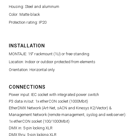
Housing: Steel and aluminum
Color: Matte black
Protection rating: IP20
INSTALLATION
MONTAJE: 19" rackmount (1U) or free-standing
Location: Indoor or outdoor protected from elements
Orientation: Horizontal only
CONNECTIONS
Power input: IEC socket with integrated power switch
P3 data in/out: 1x etherCON socket (1000Mbit)
EtherDMX Network (Art-Net, sACN and Kinesys K2/Vector) &
Management Network (remote management, syslog and webserver):
1x etherCON socket (100/1000Mbit)
DMX in: 5-pin locking XLR
DMX thru: 5-pin locking XLR