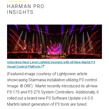
HARMAN PRO
INSIGHTS
Unlocking Next Level Lighting Designs with All New Martin P3
Visual Control Platform
(Featured image courtesy of Lightpower article
showcasing Starmania installation utilizing P3 control.
Image: © ORF) Martin recently introduced its all-new
P3-175 and P3-275 System Controllers. Additionally, it
rolled out a brand new P3 Software Update v.6.0.0.
Martin’s latest generation of P3 tools are tuned