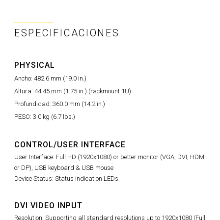
ESPECIFICACIONES
PHYSICAL
Ancho: 482.6 mm (19.0 in.)
Altura: 44.45 mm (1.75 in.) (rackmount 1U)
Profundidad: 360.0 mm (14.2 in.)
PESO: 3.0 kg (6.7 lbs.)
CONTROL/USER INTERFACE
User Interface: Full HD (1920x1080) or better monitor (VGA, DVI, HDMI
or DP), USB keyboard & USB mouse
Device Status: Status indication LEDs
DVI VIDEO INPUT
Resolution: Supporting all standard resolutions up to 1920x1080 (Full