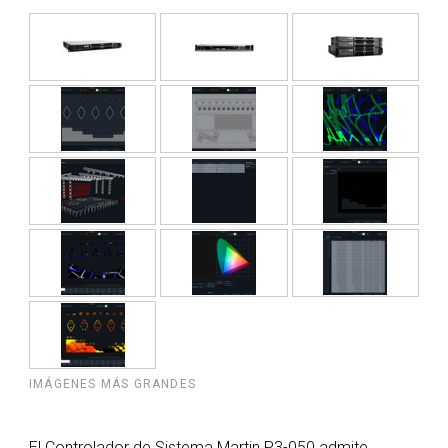
IMÁGENES MÁS GRANDES
El Controlador de Sistema Martin P3-050 admite