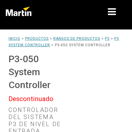
MERCADOS
INICIO
>
PRODUCTOS
>
RANGOS DE PRODUCTOS
>
P3
>
P3
SYSTEM CONTROLLER
>
P3-050 SYSTEM CONTROLLER
TIPOS DE PRODUCTO
P3-050
RANGOS DE PRODUCTOS
System
NOTICIAS
Controller
ACERCA DE NOSOTROS
Descontinuado
APRENDIZAJE
CONTROLADOR
SOPORTE
DEL SISTEMA
P3 DE NIVEL DE
ENTRADA