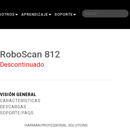
SOTROS
APRENDIZAJE
SOPORTE
RIA
CAPACITACIÓN
CONTÁCTENOS
D
SESIONES DE APRENDIZAJE
CENTRO DE AYUDA 24/7
RoboScan 812
AR
PORTAL PARA CONSULTORES
Descontinuado
SOFTWARE
FIRMWARE
DESCARGAS
VISIÓN GENERAL
CARACTERÍSTICAS
GARANTÍA
DESCARGAS
SOPORTE/FAQS
REGISTRO DEL PRODUCTO
HARMAN PROFESSIONAL SOLUTIONS:
SERVICIO