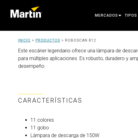
MERCADOS
TIPOS
ARCHITECTURAL
MOVIN
INICIO
>
PRODUCTOS
>
ROBOSCAN 812
ENTERTAINMENT
FOLL
Este escáner legendario ofrece una lámpara de descar
para múltiples aplicaciones. Es robusto, duradero y a
CREATE THE MOMENT
STATI
desempeño.
CREAT
ARCHI
POWER
CARACTERÍSTICAS
TOOLS
11 colores
PRODU
11 gobo
Lámpara de descarga de 150W