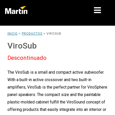
MERCADOS
INICIO
>
PRODUCTOS
>
VIROSUB
TIPOS DE PRODUCTO
ViroSub
PRODUCT RANGES
Descontinuado
NOTICIAS
The ViroSub is a small and compact active subwoofer.
ACERCA DE NOSOTROS
With a built-in active crossover and two built-in
APRENDIZAJE
amplifiers, ViroSub is the perfect partner for ViroSphere
panel speakers. The compact size and the paintable
SOPORTE
plastic-molded cabinet fulfill the ViroSound concept of
offering products that easily integrate into an interior or