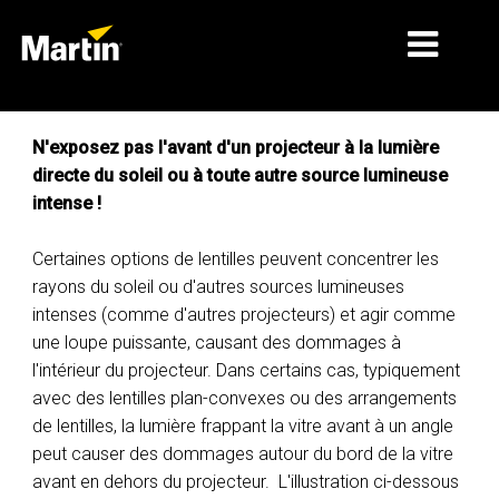
MARCHÉS
N'exposez pas l'avant d'un projecteur à la lumière
directe du soleil ou à toute autre source lumineuse
TYPES DE PRODUIT
intense !
GAMMES DE PRODUITS
Certaines options de lentilles peuvent concentrer les
NEWS
rayons du soleil ou d'autres sources lumineuses
intenses (comme d'autres projecteurs) et agir comme
À PROPOS DE NOUS
une loupe puissante, causant des dommages à
l'intérieur du projecteur. Dans certains cas, typiquement
APPRENTISSAGE
avec des lentilles plan-convexes ou des arrangements
SUPPORT
de lentilles, la lumière frappant la vitre avant à un angle
peut causer des dommages autour du bord de la vitre
avant en dehors du projecteur. L'illustration ci-dessous