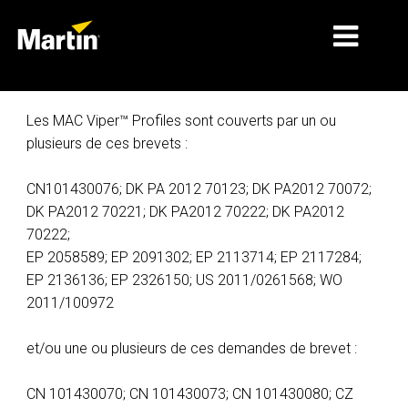
MARCHÉS
Les MAC Viper™ Profiles sont couverts par un ou
plusieurs de ces brevets :
TYPES DE PRODUIT
CN101430076; DK PA 2012 70123; DK PA2012 70072;
GAMMES DE PRODUITS
DK PA2012 70221; DK PA2012 70222; DK PA2012
NEWS
70222;
EP 2058589; EP 2091302; EP 2113714; EP 2117284;
À PROPOS DE NOUS
EP 2136136; EP 2326150; US 2011/0261568; WO
2011/100972
APPRENTISSAGE
SUPPORT
et/ou une ou plusieurs de ces demandes de brevet :
CN 101430070; CN 101430073; CN 101430080; CZ