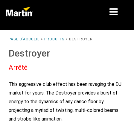
MARCHÉS
PAGE D’ACCUEIL
>
PRODUITS
>
DESTROYER
TYPES DE PRODUIT
Destroyer
PRODUCT RANGES
Arrêté
NEWS
This aggressive club effect has been ravaging the DJ
À PROPOS DE NOUS
market for years. The Destroyer provides a burst of
APPRENTISSAGE
energy to the dynamics of any dance floor by
projecting a myriad of twisting, multi-colored beams
SUPPORT
and strobe-like animation.