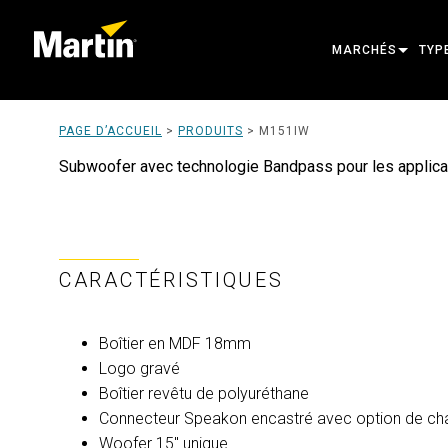
MARCHÉS
TYP
ARCHITECTURAL
TÊT
PAGE D’ACCUEIL
>
PRODUITS
>
M151IW
ENTERTAINMENT
PRO
Subwoofer avec technologie Bandpass pour les applicati
CREATE THE MOM
LUM
LUM
CARACTÉRISTIQUES
ARC
ALI
Boîtier en MDF 18mm
OUT
Logo gravé
Boîtier revêtu de polyuréthane
PRO
Connecteur Speakon encastré avec option de ch
Woofer 15" unique