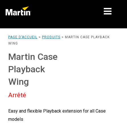
MARCHÉS
PAGE D’ACCUEIL
>
PRODUITS
>
MARTIN CASE PLAYBACK
WING
TYPES DE PRODUIT
Martin Case
PRODUCT RANGES
Playback
NEWS
Wing
À PROPOS DE NOUS
Arrêté
APPRENTISSAGE
SUPPORT
Easy and flexible Playback extension for all Case
models