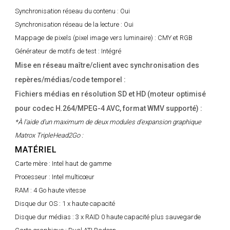
Synchronisation réseau du contenu :
Oui
Synchronisation réseau de la lecture :
Oui
Mappage de pixels (pixel image vers luminaire) :
CMY et RGB
Générateur de motifs de test :
Intégré
Mise en réseau maître/client avec synchronisation des
repères/médias/code temporel :
Fichiers médias en résolution SD et HD (moteur optimisé
pour codec H.264/MPEG-4 AVC, format WMV supporté) :
*À l'aide d'un maximum de deux modules d'expansion graphique
Matrox TripleHead2Go :
MATÉRIEL
Carte mère :
Intel haut de gamme
Processeur :
Intel multicœur
RAM :
4 Go haute vitesse
Disque dur OS :
1 x haute capacité
Disque dur médias :
3 x RAID 0 haute capacité plus sauvegarde