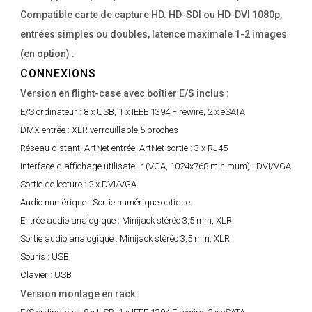
Compatible carte de capture HD. HD-SDI ou HD-DVI 1080p,
entrées simples ou doubles, latence maximale 1-2 images
(en option) :
CONNEXIONS
Version en flight-case avec boîtier E/S inclus :
E/S ordinateur :
8 x USB, 1 x IEEE 1394 Firewire, 2 x eSATA
DMX entrée :
XLR verrouillable 5 broches
Réseau distant, ArtNet entrée, ArtNet sortie :
3 x RJ45
Interface d'affichage utilisateur (VGA, 1024x768 minimum) :
DVI/VGA
Sortie de lecture :
2 x DVI/VGA
Audio numérique :
Sortie numérique optique
Entrée audio analogique :
Minijack stéréo 3,5 mm, XLR
Sortie audio analogique :
Minijack stéréo 3,5 mm, XLR
Souris :
USB
Clavier :
USB
Version montage en rack :