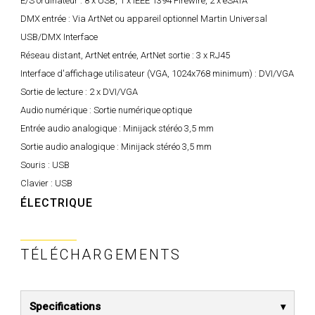
E/S ordinateur :
8 x USB, 1 x IEEE 1394 Firewire, 2 x eSATA
DMX entrée :
Via ArtNet ou appareil optionnel Martin Universal
USB/DMX Interface
Réseau distant, ArtNet entrée, ArtNet sortie :
3 x RJ45
Interface d'affichage utilisateur (VGA, 1024x768 minimum) :
DVI/VGA
Sortie de lecture :
2 x DVI/VGA
Audio numérique :
Sortie numérique optique
Entrée audio analogique :
Minijack stéréo 3,5 mm
Sortie audio analogique :
Minijack stéréo 3,5 mm
Souris :
USB
Clavier :
USB
ÉLECTRIQUE
TÉLÉCHARGEMENTS
Specifications