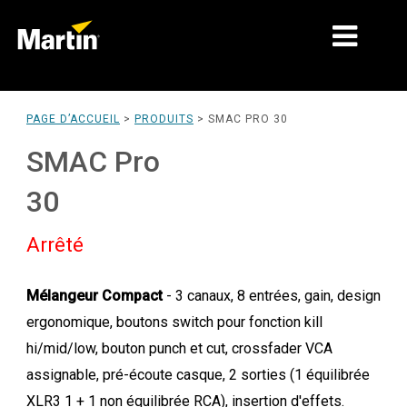
MARCHÉS
PAGE D’ACCUEIL
>
PRODUITS
>
SMAC PRO 30
TYPES DE PRODUIT
SMAC Pro
GAMMES DE PRODUITS
30
NEWS
Arrêté
À PROPOS DE NOUS
Mélangeur Compact
- 3 canaux, 8 entrées, gain, design
APPRENTISSAGE
ergonomique, boutons switch pour fonction kill
SUPPORT
hi/mid/low, bouton punch et cut, crossfader VCA
assignable, pré-écoute casque, 2 sorties (1 équilibrée
XLR3 1 + 1 non équilibrée RCA), insertion d'effets.