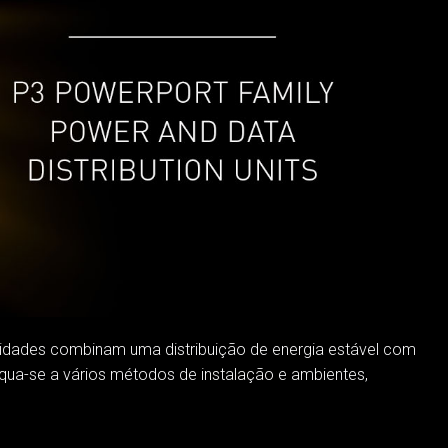
Y MODELS
CONFORMIDADE
ODELS
INÍCIO DE SESSÃO DE APOIO
nidades combinam uma distribuição de energia estável com
qua-se a vários métodos de instalação e ambientes,