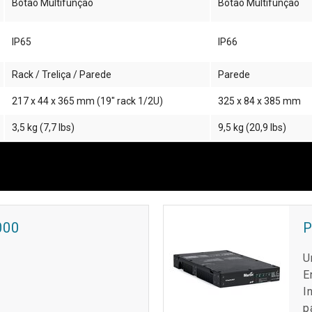
Botão Multifunção
Botão Multifunção
IP65
IP66
Rack / Treliça / Parede
Parede
217 x 44 x 365 mm (19" rack 1/2U)
325 x 84 x 385 mm
3,5 kg (7,7 lbs)
9,5 kg (20,9 lbs)
000
P
U
m
E
I
p