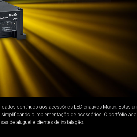
MAC VIPER
P3 POWERPORT LEGAC
VDO DOTRON
MAC VIPER LEGACY M
VDO FATRON
VDO SCEPTRON
ados contínuos aos acessórios LED criativos Martin. Estas u
 simplificando a implementação de acessórios. O portfólio ade
as de aluguel e clientes de instalação.