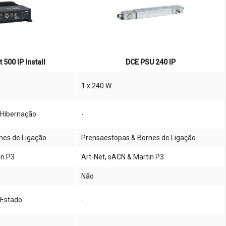
500 IP Install
DCE PSU 240 IP
1 x 240 W
 Hibernação
-
nes de Ligação
Prensaestopas & Bornes de Ligação
in P3
Art-Net, sACN & Martin P3
Não
 Estado
-