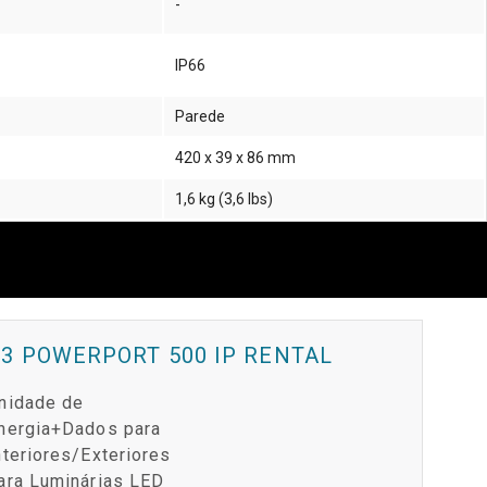
-
IP66
Parede
420 x 39 x 86 mm
1,6 kg (3,6 lbs)
3 POWERPORT 500 IP RENTAL
nidade de
nergia+Dados para
nteriores/Exteriores
ara Luminárias LED