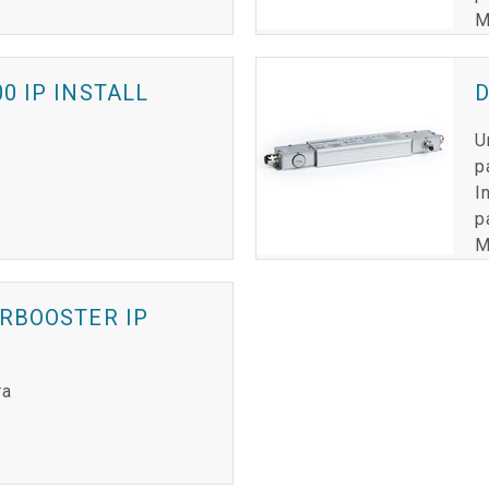
M
0 IP INSTALL
D
U
p
I
p
M
RBOOSTER IP
ra