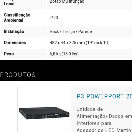
Botão Multifunção
Local
Classificação
IP20
Ambiental
Instalação
Rack / Treliça / Parede
Dimensões
482 x 44 x 375 mm (19" rack 1U)
Peso
6,8 kg (15,0 lbs)
PRODUTOS
P3 POWERPORT 2
Unidade de
Alimentação+Dados e
Interiores para
Acessórios LED Martin