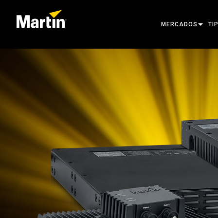
MERCADOS
TI
ARCHITECTURAL
CA
ENTERTAINMENT
PR
CREATE THE MOM
LU
LU
AR
PO
FE
PR