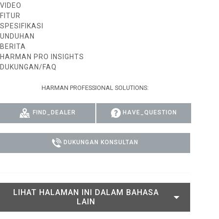
VIDEO
FITUR
ACY MODELS
KEPATUHAN
SPESIFIKASI
MODELS
LOGIN DUKUNGAN
UNDUHAN
BERITA
HARMAN PRO INSIGHTS
DUKUNGAN/FAQ
HARMAN PROFESSIONAL SOLUTIONS:
FIND_DEALER
HAVE_QUESTION
DUKUNGAN KONSULTAN
LIHAT HALAMAN INI DALAM BAHASA
LAIN