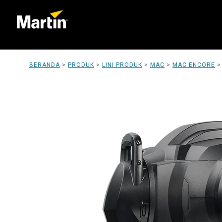
BERANDA
>
PRODUK
>
LINI PRODUK
>
MAC
>
MAC ENCORE