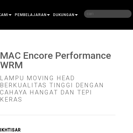
KAMI
PEMBELAJARAN
DUKUNGAN
KAMI
PELATIHAN
HUBUNGI KAMI
JUTAN
SESI PEMBELAJARAN
PUSAT BANTUAN 24/7
MAC Encore Performance
EMBELI
PORTAL KONSULTAN
WRM
PERANGKAT LUNAK
LAMPU MOVING HEAD
FIRMWARE
BERKUALITAS TINGGI DENGAN
CAHAYA HANGAT DAN TEPI
PRO
UNDUHAN
KERAS
L
GARANSI
OR PRO
LER
REGISTRASI PRODUK
IKHTISAR
LAYANAN