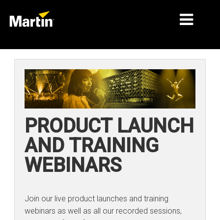
시장
제품 유형
제품 라인업
PRODUCT LAUNCH
뉴스
AND TRAINING
회사 소개
WEBINARS
학습
지원
Join our live product launches and training
webinars as well as all our recorded sessions,