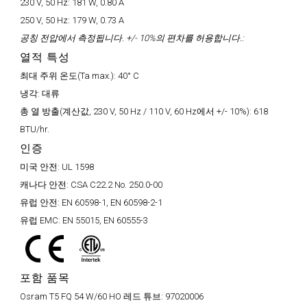
230 V, 50 Hz:
181 W, 0.80 A
250 V, 50 Hz:
179 W, 0.73 A
공칭 전압에서 측정됩니다. +/- 10%의 편차를 허용합니다.:
열적 특성
최대 주위 온도(Ta max.):
40° C
냉각:
대류
총 열 방출(계산값, 230 V, 50 Hz / 110 V, 60 Hz에서 +/- 10%):
618
BTU/hr.
인증
미국 안전:
UL 1598
캐나다 안전:
CSA C22.2 No. 250.0-00
유럽 안전:
EN 60598-1, EN 60598-2-1
유럽 EMC:
EN 55015, EN 60555-3
포함 품목
Osram T5 FQ 54 W/60 HO 레드 튜브:
97020006