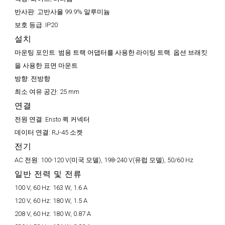
반사판:
고반사율 99.9% 알루미늄
보호 등급:
IP20
설치
마운팅 포인트:
범용 트랙 어댑터를 사용한 라이팅 트랙. 옵션 브래킷
을 사용한 표면 마운트
방향:
전방향
최소 여유 공간:
25 mm
연결
전원 연결:
Ensto 퀵 커넥터
데이터 연결:
RJ-45 소켓
전기
AC 전원:
100-120 V(미국 모델), 198-240 V(유럽 모델), 50/60 Hz
일반 전력 및 전류
100 V, 60 Hz:
163 W, 1.6 A
120 V, 60 Hz:
180 W, 1.5 A
208 V, 60 Hz:
180 W, 0.87 A