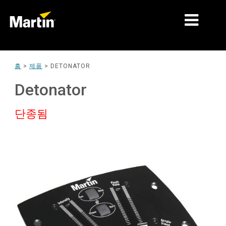
시장
홈
>
제품
>
DETONATOR
제품 유형
Detonator
제품 라인업
단종됨
뉴스
회사 소개
학습
지원