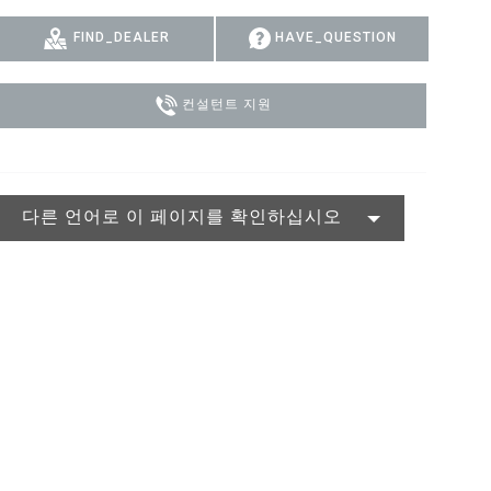
MAC VIPER
P3 POWERPORT LEGACY MODELS
VDO DOTRON
규정 준수
FIND_DEALER
HAVE_QUESTION
MAC VIPER LEGACY MODELS
VDO FATRON
지원 로그인
컨설턴트 지원
VDO SCEPTRON
다른 언어로 이 페이지를 확인하십시오