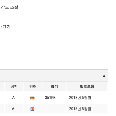
 강도 조절
기/끄기
버전
언어
크기
업로드됨
A
351KB
2018년 5월월
A
2018년 5월월