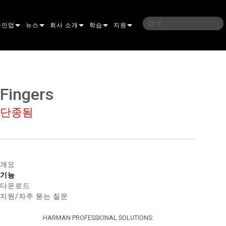
라인업
뉴스
회사 소개
학습
지원
밍
사례 연구
연혁
교육
문의하기
언
언론 자료
지속 가능성
학습 세션
상시 지원 센터
Fingers
ELP ELLIPSOIDAL
구매처
컨설턴트 포털
단종됨
이브리드
이달
브 & 블라인더
ELP FRESNEL
ERA PERFORMANCE
소프트웨어
조명
ELP PAR
ERA PROFILE
EXTERIOR DOT PRO
펌웨어
 조명
 컨트롤러
ERA WASH
익스테리어 리니어 프로
MAC AURA
다운로드
개요
기능
 프로젝션
RPORTS
웨어 도구
LA
외부 프로젝션
MAC ENCORE
보증
다운로드
지원/자주 묻는 질문
IVE DOTS
RPORTS LEGACY MODELS
 도구
외장 세척 프로
MAC ONE
P3 SYSTEM CONTROLLER
제품 등록
HARMAN PROFESSIONAL SOLUTIONS:
YSTEM
MAC ULTRA
P3 POWERPORT
VDO ATOMIC
서비스