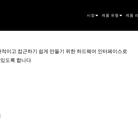
시장
제품 유형
제품 
ARCHITECTURAL
무빙 헤드
프레이
아토믹
ENTERTAINMENT
팔로우스팟
스팟
컴패니
 더욱 직관적이고 접근하기 쉽게 만들기 위한 하드웨어 인터페이스로
 있도록 합니다.
CREATE THE MOMENT
스태틱 라이트
세척
프레넬
ELP
크리에이티브 조명
빔 하
엘립소
스트로
ERA
건축용
빔
PAR
선형
워시 
외관
전원 및 프로세싱
DOT
리니어
시스템
MAC
도구
이미지
POWE
소프트
MACU
어
단종된 제품
CREAT
POWE
서비스
P3
PDE S
VDO