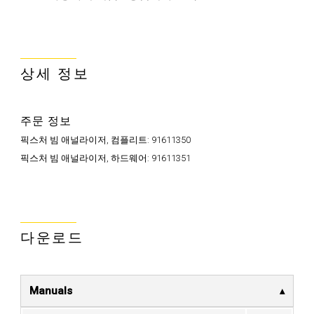
상세 정보
주문 정보
픽스처 빔 애널라이저, 컴플리트:
91611350
픽스처 빔 애널라이저, 하드웨어:
91611351
다운로드
Manuals