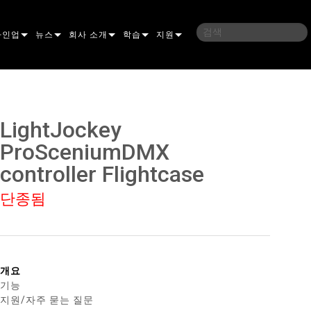
라인업
뉴스
회사 소개
학습
지원
밍
사례 연구
연혁
교육
문의하기
언
언론 자료
지속 가능성
학습 세션
상시 지원 센터
LightJockey
ELP ELLIPSOIDAL
구매처
컨설턴트 포털
ProSceniumDMX
controller Flightcase
이브리드
이달
브 & 블라인더
ELP FRESNEL
ERA PERFORMANCE
소프트웨어
조명
조명
단종됨
ELP PAR
ERA PROFILE
EXTERIOR DOT PRO
펌웨어
 조명
 컨트롤러
ERA WASH
익스테리어 리니어 프로
MAC AURA
다운로드
 프로젝션
RPORTS
웨어 도구
LA
외부 프로젝션
MAC ENCORE
보증
개요
IVE DOTS
RPORTS LEGACY MODELS
 도구
외장 세척 프로
MAC ONE
P3 SYSTEM CONTROLLER
제품 등록
기능
지원/자주 묻는 질문
YSTEM
MAC ULTRA
P3 POWERPORT
VDO ATOMIC
서비스