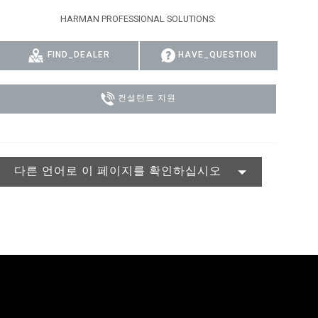
HARMAN PROFESSIONAL SOLUTIONS:
MAC VIPER
P3 POWERPORT LEGACY MODELS
VDO DOTRON
규정 준수
MAC VIPER LEGACY MODELS
VDO FATRON
지원 로그인
FIND_DEALER
HAVE_QUESTION
VDO SCEPTRON
컨설턴트 지원
다른 언어로 이 페이지를 확인하십시오