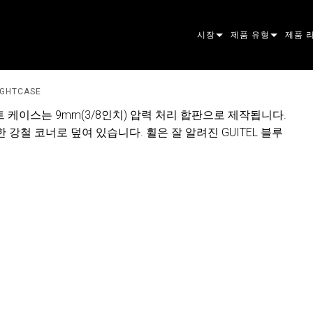
시장
제품 유형
제품 
ARCHITECTURAL
무빙 헤드
프레이
아토믹
IGHTCASE
ENTERTAINMENT
팔로우스팟
스팟
컴패니
트 케이스는 9mm(3/8인치) 압력 처리 합판으로 제작됩니다.
강철 코너로 덮여 있습니다. 휠은 잘 알려진 GUITEL 블루
CREATE THE MOMENT
스태틱 라이트
세척
프레넬
ELP
크리에이티브 조명
빔 하
엘립소
스트로
ERA
건축용
빔
PAR 
선형
워시 
외관
전원 및 프로세싱
DOT
리니어
시스템
MAC
도구
이미지
POWE
소프트
MACU
단종된 제품
CREAT
POWE
서비스
P3
PDE S
VDO