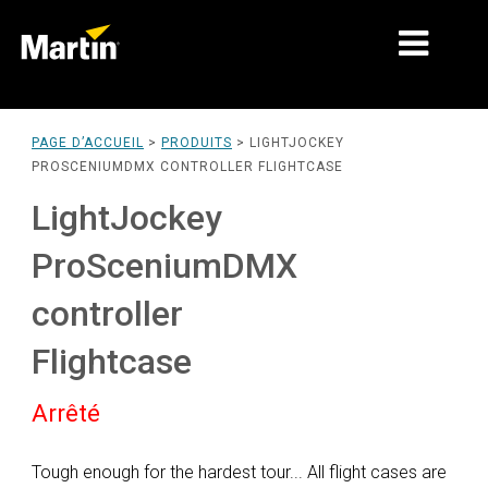
MARCHÉS
PAGE D’ACCUEIL
>
PRODUITS
>
LIGHTJOCKEY
PROSCENIUMDMX CONTROLLER FLIGHTCASE
TYPES DE PRODUIT
LightJockey
PRODUCT RANGES
ProSceniumDMX
NEWS
controller
À PROPOS DE NOUS
Flightcase
APPRENTISSAGE
Arrêté
SUPPORT
Tough enough for the hardest tour... All flight cases are