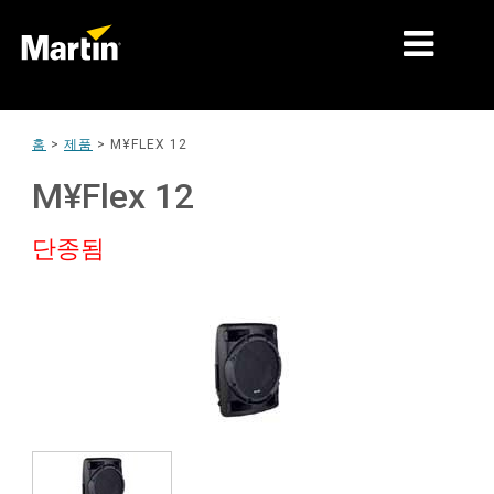
시장
홈
>
제품
>
M¥FLEX 12
제품 유형
M¥Flex 12
제품 라인업
단종됨
뉴스
회사 소개
학습
지원