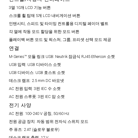
3열 10개 LCD 기능 버튼
스크롤 휠 탑재 5개 LCD 내비게이션 버튼
인텐시티, 스피드 및 타이밍 컨트롤용 디지털 페이더 벨트
각 열에 작동 모드 할당을 위한 모드 버튼
플레이백 버튼 모드 및 픽스처, 그룹, 프리셋 선택 모드 제공
연결
M-Series™ 모듈 링크 USB:
Neutrik 잠금식 RJ45 Ethercon 소켓
USB 입력:
USB 디바이스 소켓
USB 디바이스:
USB 호스트 소켓
데스크 램프:
2.5 mm DC 바요넷
AC 전원 입력:
3핀 IEC 수 소켓
AC 전원 스루풋:
3핀 IEC 암 소켓
전기 사양
AC 전원:
100-240 V 공칭, 50/60 Hz
전원 공급 장치:
자동 범위 전자식 스위치 모드
주 퓨즈:
2 AT (슬로우 블로우)
데스크 램프 출력:
12 V