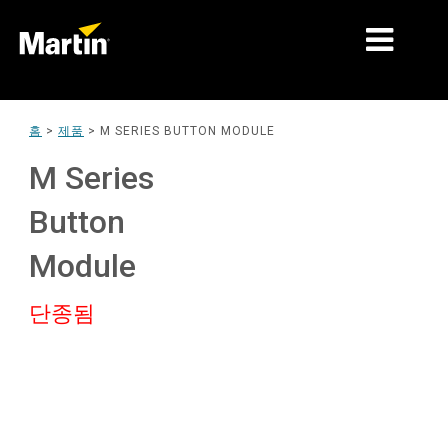
시장
홈
>
제품
>
M SERIES BUTTON MODULE
제품 유형
M Series
제품 라인업
Button
뉴스
Module
회사 소개
단종됨
학습
지원