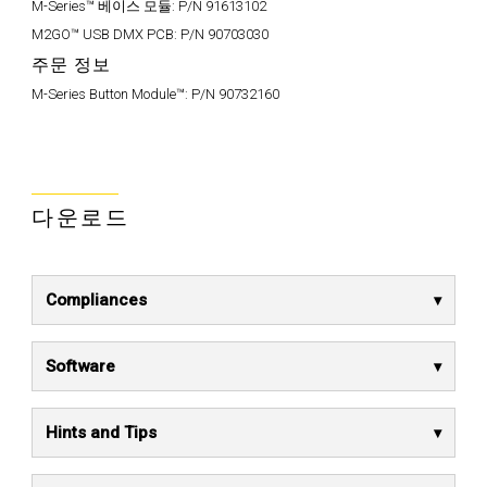
M-Series™ 베이스 모듈:
P/N 91613102
M2GO™ USB DMX PCB:
P/N 90703030
주문 정보
M-Series Button Module™:
P/N 90732160
다운로드
Compliances
Software
Hints and Tips