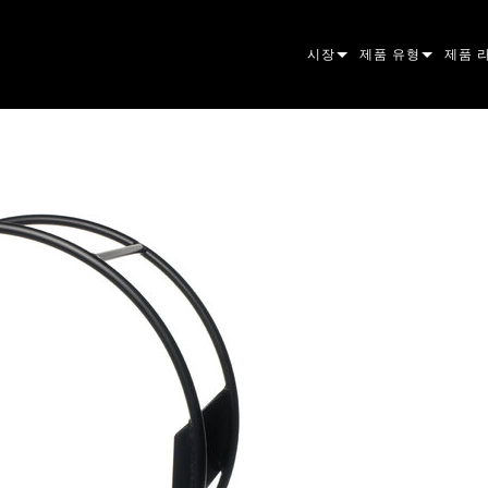
시장
제품 유형
제품 
ARCHITECTURAL
무빙 헤드
프레이
아토믹
ENTERTAINMENT
팔로우스팟
스팟
컴패니
CREATE THE MOMENT
스태틱 라이트
세척
프레넬
ELP
크리에이티브 조명
빔 하
엘립소
스트로
ERA
건축용
빔
PAR 
선형
워시 
외관
전원 및 프로세싱
DOT
리니어
시스템
MAC
도구
이미지
POWE
소프트
MACU
단종된 제품
CREAT
POWE
서비스
P3
PDE S
VDO