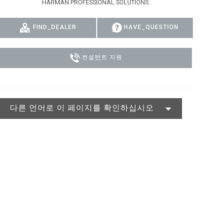
HARMAN PROFESSIONAL SOLUTIONS:
MAC VIPER
P3 POWERPORT LEGACY MODELS
VDO DOTRON
규정 준수
FIND_DEALER
HAVE_QUESTION
MAC VIPER LEGACY MODELS
VDO FATRON
지원 로그인
VDO SCEPTRON
컨설턴트 지원
다른 언어로 이 페이지를 확인하십시오