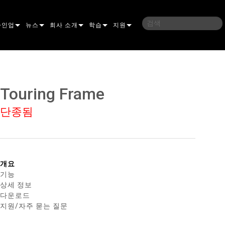
라인업
뉴스
회사 소개
학습
지원
밍
사례 연구
연혁
교육
문의하기
언
언론 자료
지속 가능성
학습 세션
상시 지원 센터
Touring Frame
ELP ELLIPSOIDAL
구매처
컨설턴트 포털
단종됨
이브리드
이달
브 & 블라인더
ELP FRESNEL
ERA PERFORMANCE
소프트웨어
조명
조명
ELP PAR
ERA PROFILE
EXTERIOR DOT PRO
펌웨어
 조명
 컨트롤러
ERA WASH
익스테리어 리니어 프로
MAC AURA
다운로드
개요
기능
 프로젝션
RPORTS
웨어 도구
LA
외부 프로젝션
MAC ENCORE
보증
상세 정보
다운로드
IVE DOTS
RPORTS LEGACY MODELS
 도구
외장 세척 프로
MAC ONE
P3 SYSTEM CONTROLLER
제품 등록
지원/자주 묻는 질문
YSTEM
MAC ULTRA
P3 POWERPORT
VDO ATOMIC
서비스