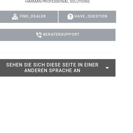
HARMAN PROFESSIONAL SOLUTIONS:
RT LEGACY MODELS
N
COMPLIANCE
FIND_DEALER
HAVE_QUESTION
LEGACY MODELS
SUPPORT-LOGIN
ON
BERATERSUPPORT
SEHEN SIE SICH DIESE SEITE IN EINER
ANDEREN SPRACHE AN