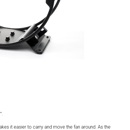
MAC VIPER
P3 POWERPO
VDO DOTRO
MAC VIPER 
VDO FATRON
VDO SCEPTR
”.
akes it easier to carry and move the fan around. As the