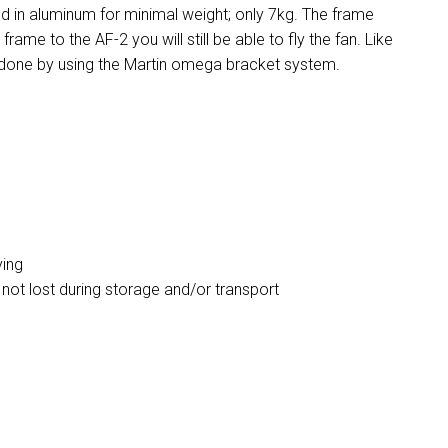
ted in aluminum for minimal weight; only 7kg. The frame
rame to the AF-2 you will still be able to fly the fan. Like
s done by using the Martin omega bracket system.
ying
ts not lost during storage and/or transport