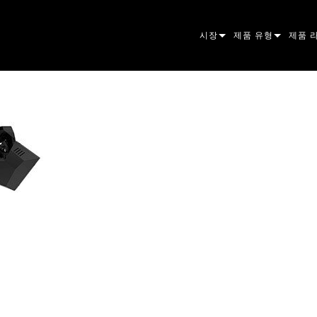
시장
제품 유형
제품 
ARCHITECTURAL
무빙 헤드
프레이
아토믹
ENTERTAINMENT
팔로우스팟
스팟
컴패니
CREATE THE MOMENT
스태틱 라이트
세척
프레넬
ELP
크리에이티브 조명
빔 하
엘립소
스트로
ERA
건축용
빔
PAR
선형
워시 
외관
전원 및 프로세싱
DOT
리니어
시스템
MAC
도구
이미지
POWE
소프트
MACU
단종된 제품
CREAT
POWE
서비스
P3
PDE S
VDO