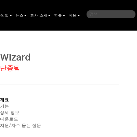
라인업
뉴스
회사 소개
학습
지원
밍
사례 연구
연혁
교육
문의하기
언
언론 자료
지속 가능성
학습 세션
상시 지원 센터
Wizard
ELP ELLIPSOIDAL
구매처
컨설턴트 포털
단종됨
이브리드
이달
브 & 블라인더
ELP FRESNEL
ERA PERFORMANCE
소프트웨어
조명
ELP PAR
ERA PROFILE
EXTERIOR DOT PRO
펌웨어
 조명
 컨트롤러
ERA WASH
익스테리어 리니어 프로
MAC AURA
다운로드
개요
기능
 프로젝션
RPORTS
웨어 도구
LA
외부 프로젝션
MAC ENCORE
보증
상세 정보
다운로드
IVE DOTS
RPORTS LEGACY MODELS
 도구
외장 세척 프로
MAC ONE
P3 SYSTEM CONTROLLER
제품 등록
지원/자주 묻는 질문
YSTEM
MAC ULTRA
P3 POWERPORT
VDO ATOMIC
서비스