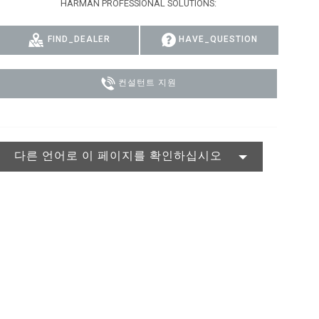
HARMAN PROFESSIONAL SOLUTIONS:
MAC VIPER
P3 POWERPORT LEGACY MODELS
VDO DOTRON
규정 준수
FIND_DEALER
HAVE_QUESTION
MAC VIPER LEGACY MODELS
VDO FATRON
지원 로그인
VDO SCEPTRON
컨설턴트 지원
다른 언어로 이 페이지를 확인하십시오