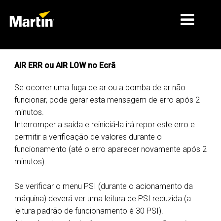
MERCADOS
AIR ERR ou AIR LOW no Ecrã
TIPOS DE PRODUTO
Se ocorrer uma fuga de ar ou a bomba de ar não
funcionar, pode gerar esta mensagem de erro após 2
GAMAS DE PRODUTOS
minutos.
NOTÍCIAS
Interromper a saída e reiniciá-la irá repor este erro e
permitir a verificação de valores durante o
SOBRE NÓS
funcionamento (até o erro aparecer novamente após 2
minutos).
APRENDIZAGEM
Se verificar o menu PSI (durante o acionamento da
ASSISTÊNCIA
máquina) deverá ver uma leitura de PSI reduzida (a
leitura padrão de funcionamento é 30 PSI).