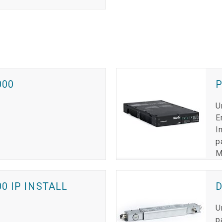
000
P
U
m
E
I
p
M
0 IP INSTALL
D
U
p