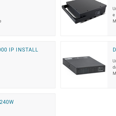
U
e
e
M
00 IP INSTALL
U
d
M
 240W