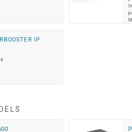
I
p
M
RBOOSTER IP
ra
DELS
500
P