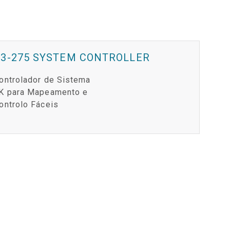
Y MODELS
CONFORMIDADE
ODELS
INÍCIO DE SESSÃO DE APOIO
P3-275 SYSTEM CONTROLLER
ontrolador de Sistema
K para Mapeamento e
ontrolo Fáceis