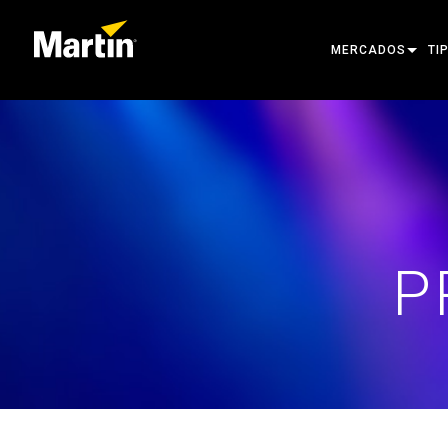
MERCADOS
TI
ARCHITECTURAL
CA
ENTERTAINMENT
PR
CREATE THE MOM
LU
LU
P
AR
PO
FE
PR