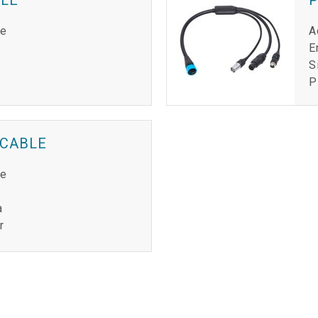
de
A
E
S
P
 CABLE
de
a
r