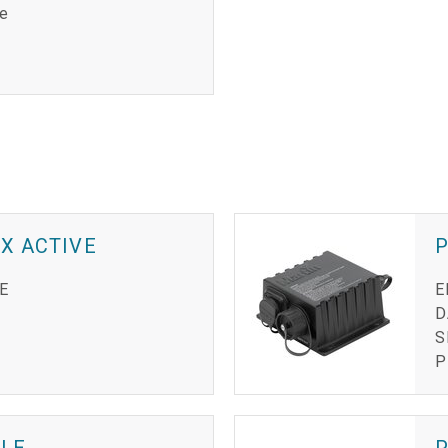
ve
X ACTIVE
P
E
E
D
S
P
BLE