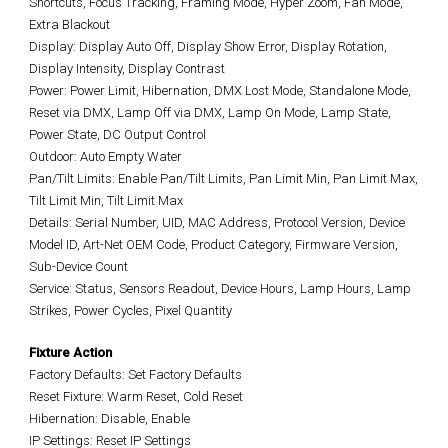
Shortcuts, Focus Tracking, Framing Mode, Hyper Zoom, Fan Mode,
Extra Blackout
Display: Display Auto Off, Display Show Error, Display Rotation,
Display Intensity, Display Contrast
Power: Power Limit, Hibernation, DMX Lost Mode, Standalone Mode,
Reset via DMX, Lamp Off via DMX, Lamp On Mode, Lamp State,
Power State, DC Output Control
Outdoor: Auto Empty Water
Pan/Tilt Limits: Enable Pan/Tilt Limits, Pan Limit Min, Pan Limit Max,
Tilt Limit Min, Tilt Limit Max
Details: Serial Number, UID, MAC Address, Protocol Version, Device
Model ID, Art-Net OEM Code, Product Category, Firmware Version,
Sub-Device Count
Service: Status, Sensors Readout, Device Hours, Lamp Hours, Lamp
Strikes, Power Cycles, Pixel Quantity
Fixture Action
Factory Defaults: Set Factory Defaults
Reset Fixture: Warm Reset, Cold Reset
Hibernation: Disable, Enable
IP Settings: Reset IP Settings