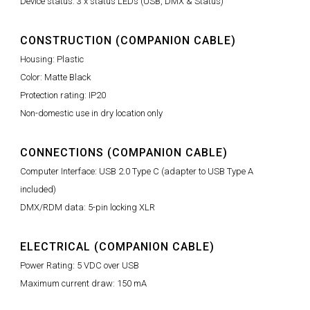
Device status: 3 x status LEDs (USB, DMX & Status)
CONSTRUCTION (COMPANION CABLE)
Housing: Plastic
Color: Matte Black
Protection rating: IP20
Non-domestic use in dry location only
CONNECTIONS (COMPANION CABLE)
Computer Interface: USB 2.0 Type C (adapter to USB Type A
included)
DMX/RDM data: 5-pin locking XLR
ELECTRICAL (COMPANION CABLE)
Power Rating: 5 VDC over USB
Maximum current draw: 150 mA