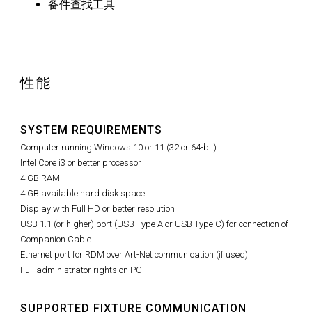
备件查找工具
性能
SYSTEM REQUIREMENTS
Computer running Windows 10 or 11 (32 or 64-bit)
Intel Core i3 or better processor
4 GB RAM
4 GB available hard disk space
Display with Full HD or better resolution
USB 1.1 (or higher) port (USB Type A or USB Type C) for connection of
Companion Cable
Ethernet port for RDM over Art-Net communication (if used)
Full administrator rights on PC
SUPPORTED FIXTURE COMMUNICATION