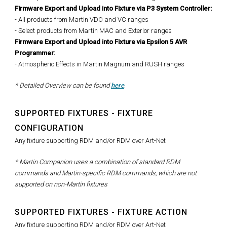
Firmware Export and Upload into Fixture via P3 System Controller:
- All products from Martin VDO and VC ranges
- Select products from Martin MAC and Exterior ranges
Firmware Export and Upload into Fixture via Epsilon 5 AVR
Programmer:
- Atmospheric Effects in Martin Magnum and RUSH ranges
* Detailed Overview can be found
here
.
SUPPORTED FIXTURES - FIXTURE
CONFIGURATION
Any fixture supporting RDM and/or RDM over Art-Net
* Martin Companion uses a combination of standard RDM
commands and Martin-specific RDM commands, which are not
supported on non-Martin fixtures
SUPPORTED FIXTURES - FIXTURE ACTION
Any fixture supporting RDM and/or RDM over Art-Net