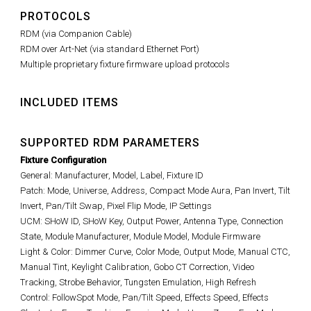
PROTOCOLS
RDM (via Companion Cable)
RDM over Art-Net (via standard Ethernet Port)
Multiple proprietary fixture firmware upload protocols
INCLUDED ITEMS
SUPPORTED RDM PARAMETERS
Fixture Configuration
General: Manufacturer, Model, Label, Fixture ID
Patch: Mode, Universe, Address, Compact Mode Aura, Pan Invert, Tilt
Invert, Pan/Tilt Swap, Pixel Flip Mode, IP Settings
UCM: SHoW ID, SHoW Key, Output Power, Antenna Type, Connection
State, Module Manufacturer, Module Model, Module Firmware
Light & Color: Dimmer Curve, Color Mode, Output Mode, Manual CTC,
Manual Tint, Keylight Calibration, Gobo CT Correction, Video
Tracking, Strobe Behavior, Tungsten Emulation, High Refresh
Control: FollowSpot Mode, Pan/Tilt Speed, Effects Speed, Effects