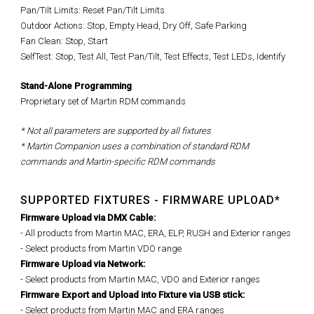
Pan/Tilt Limits: Reset Pan/Tilt Limits
Outdoor Actions: Stop, Empty Head, Dry Off, Safe Parking
Fan Clean: Stop, Start
SelfTest: Stop, Test All, Test Pan/Tilt, Test Effects, Test LEDs, Identify
Stand-Alone Programming
Proprietary set of Martin RDM commands
* Not all parameters are supported by all fixtures
* Martin Companion uses a combination of standard RDM
commands and Martin-specific RDM commands
SUPPORTED FIXTURES - FIRMWARE UPLOAD*
Firmware Upload via DMX Cable:
- All products from Martin MAC, ERA, ELP, RUSH and Exterior ranges
- Select products from Martin VDO range
Firmware Upload via Network:
-
Select products from Martin MAC, VDO and Exterior ranges
Firmware Export and Upload into Fixture via USB stick:
- Select products from Martin MAC and ERA ranges