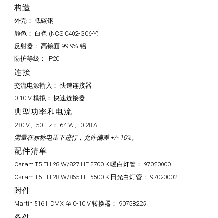
构造
外壳：
低碳钢
颜色：
白色 (NCS 0402-G06-Y)
反射器：
高镜面 99.9% 铝
防护等级：
IP20
连接
交流电源输入：
快速连接器
0-10 V 模拟：
快速连接器
典型功率和电流
230 V、50 Hz：
64 W、0.28 A
测量在标称电压下进行，允许偏差 +/- 10%。
配件清单
Osram T5 FH 28 W/827 HE 2700 K 暖白灯管：
97020000
Osram T5 FH 28 W/865 HE 6500 K 日光白灯管：
97020002
附件
Martin 516 II DMX 至 0-10 V 转换器：
90758225
备件