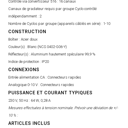
Contrôle via convertisseur 516 :
16 canaux
Canaux de gradateur requis par groupe Cyclo contrôlé
indépendamment :
2
Nombre de Cyclos par groupe (appareils câblés en série) :
1-10
CONSTRUCTION
Boîtier :
Acier doux
Couleur(s) :
Blanc (NCS 0402-G06-Y)
Réflecteur(s) :
Aluminium hautement spéculaire 99,9 %
Indice de protection :
IP20
CONNEXIONS
Entrée alimentation CA :
Connecteurs rapides
Analogique 0-10 V :
Connecteurs rapides
PUISSANCE ET COURANT TYPIQUES
230 V, 50 Hz :
64 W, 0,28 A
Mesures effectuées à tension nominale. Prévoir une déviation de +/-
10 % :
ARTICLES INCLUS