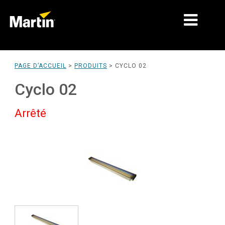
MARCHÉS
PAGE D’ACCUEIL
>
PRODUITS
>
CYCLO 02
TYPES DE PRODUIT
Cyclo 02
GAMMES DE PRODUITS
Arrêté
NEWS
À PROPOS DE NOUS
APPRENTISSAGE
SUPPORT