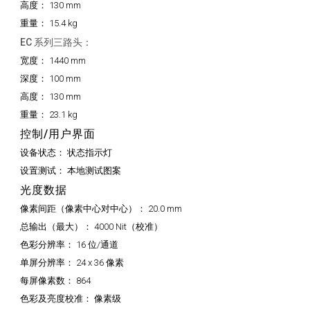
高度：
130 mm
重量：
15.4 kg
EC 系列三路头：
宽度：
1440 mm
深度：
100 mm
高度：
130 mm
重量：
23.1 kg
控制/用户界面
设备状态：
状态指示灯
设置测试：
本地测试图案
光度数据
像素间距（像素中心对中心）：
20.0 mm
总输出（最大）：
4000 Nit（校准）
色彩分辨率：
16 位/通道
单屏分辨率：
24 x 36 像素
每屏像素数：
864
色彩及亮度校准：
像素级