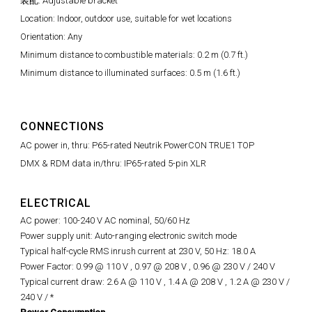
装配: Adjustable bracket
Location: Indoor, outdoor use, suitable for wet locations
Orientation: Any
Minimum distance to combustible materials: 0.2 m (0.7 ft.)
Minimum distance to illuminated surfaces: 0.5 m (1.6 ft.)
CONNECTIONS
AC power in, thru: P65-rated Neutrik PowerCON TRUE1 TOP
DMX & RDM data in/thru: IP65-rated 5-pin XLR
ELECTRICAL
AC power: 100-240 V AC nominal, 50/60 Hz
Power supply unit: Auto-ranging electronic switch mode
Typical half-cycle RMS inrush current at 230 V, 50 Hz: 18.0 A
Power Factor: 0.99 @ 110 V , 0.97 @ 208 V ,
0.96 @
230 V / 240 V
Typical current draw: 2.6 A @ 110 V , 1.4 A @ 208 V , 1.2 A @ 230 V /
240 V / *