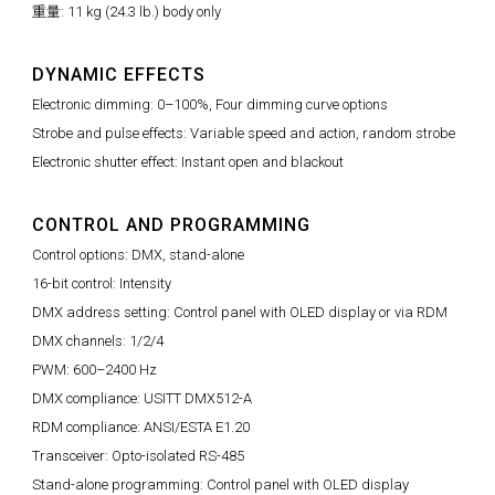
重量: 11 kg (24.3 lb.) body only
DYNAMIC EFFECTS
Electronic dimming: 0–100%, Four dimming curve options
Strobe and pulse effects: Variable speed and action, random strobe
Electronic shutter effect: Instant open and blackout
CONTROL AND PROGRAMMING
Control options: DMX, stand-alone
16-bit control: Intensity
DMX address setting: Control panel with OLED display or via RDM
DMX channels: 1/2/4
PWM: 600–2400 Hz
DMX compliance: USITT DMX512-A
RDM compliance: ANSI/ESTA E1.20
Transceiver: Opto-isolated RS-485
Stand-alone programming: Control panel with OLED display