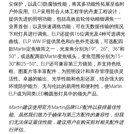
尘保护，以及C3防腐蚀性能，将其多功能性拓展至临时
户外应用。ELP采用符合人体工程学的丹麦工程设计，
提供先进的照明功能，包括高效齿轮传动精细调焦——
业界首创；以及快速调焦功能，可在无数据传输的情况
下对灯具进行调焦。ELP还提供16位调光及4种可选调光
曲线。ELP WW IP提供黑色和白色外壳选项，可选配四
款Martin定焦镜筒之一，光束角分别为19°、26°、36°和
50°，或选配两款Martin变焦镜头，变焦范围分别为15–
30°和25–50°。ELP还可兼容第三方镜筒，并支持色纸
框、图案片等丰富配件，为照明设计和库存管理提供灵
活性。卓越的输出、光学性能和色彩还原，结合强大的
环境防护能力、无与伦比的易用性和便利性，使Martin
ELP成为同类LED椭圆形灯具中的领先产品。
Martin建议使用官方Martin品牌ELP配件以获得最佳性
能。虽然我们致力于确保与第三方配件的兼容性，但我
们无法保证最佳性能，建议用户在购买前对相关配件进
行评估。