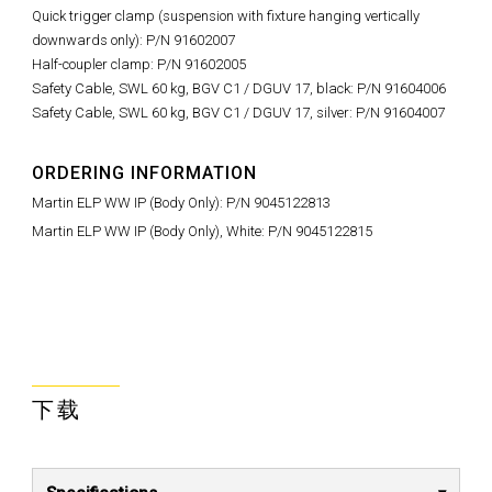
Quick trigger clamp (suspension with fixture hanging vertically
downwards only): P/N 91602007
Half-coupler clamp: P/N 91602005
Safety Cable, SWL 60 kg, BGV C1 / DGUV 17, black: P/N 91604006
Safety Cable, SWL 60 kg, BGV C1 / DGUV 17, silver: P/N 91604007
ORDERING INFORMATION
Martin ELP WW IP (Body Only): P/N 9045122813
Martin ELP WW IP (Body Only), White: P/N 9045122815
下载