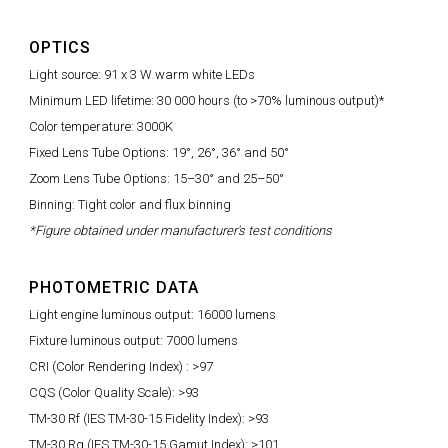
OPTICS
Light source: 91 x 3 W warm white LEDs
Minimum LED lifetime: 30 000 hours (to >70% luminous output)*
Color temperature: 3000K
Fixed Lens Tube Options: 19°, 26°, 36° and 50°
Zoom Lens Tube Options: 15–30° and 25–50°
Binning: Tight color and flux binning
*Figure obtained under manufacturer's test conditions
PHOTOMETRIC DATA
Light engine luminous output: 16000 lumens
Fixture luminous output: 7000 lumens
CRI (Color Rendering Index) : >97
CQS (Color Quality Scale): >93
TM-30 Rf (IES TM-30-15 Fidelity Index): >93
TM-30 Rg (IES TM-30-15 Gamut Index): >101