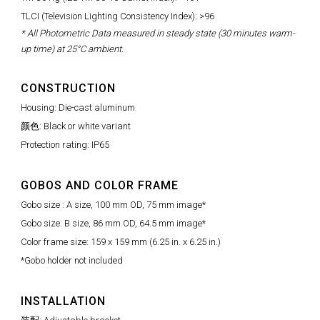
TLCI (Television Lighting Consistency Index): >96
* All Photometric Data measured in steady state (30 minutes warm-
up time) at 25°C ambient.
CONSTRUCTION
Housing: Die-cast aluminum
颜色: Black or white variant
Protection rating: IP65
GOBOS AND COLOR FRAME
Gobo size : A size, 100 mm OD, 75 mm image*
Gobo size: B size, 86 mm OD, 64.5 mm image*
Color frame size: 159 x 159 mm (6.25 in. x 6.25 in.)
*Gobo holder not included
INSTALLATION