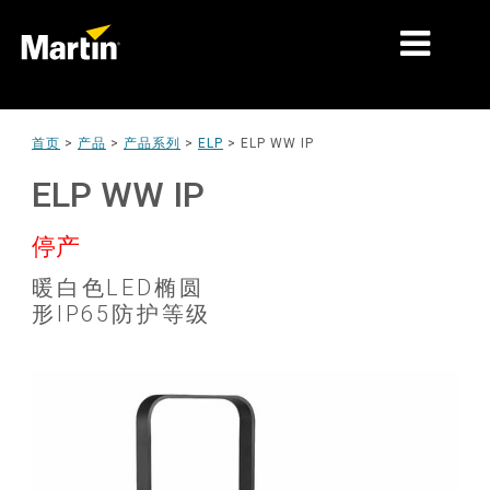
细分市场
首页
>
产品
>
产品系列
>
ELP
>
ELP WW IP
产品
ELP WW IP
产品系列
停产
新闻
暖白色LED椭圆
形IP65防护等级
关于我们
学习
支持