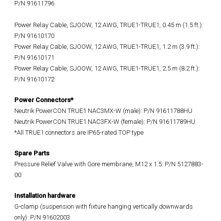
P/N 91611796
Power Relay Cable, SJOOW, 12 AWG, TRUE1-TRUE1, 0.45 m (1.5 ft.):
P/N 91610170
Power Relay Cable, SJOOW, 12 AWG, TRUE1-TRUE1, 1.2 m (3.9 ft.):
P/N 91610171
Power Relay Cable, SJOOW, 12 AWG, TRUE1-TRUE1, 2.5 m (8.2 ft.):
P/N 91610172
Power Connectors*
Neutrik PowerCON TRUE1 NAC3MX-W (male): P/N 91611788HU
Neutrik PowerCON TRUE1 NAC3FX-W (female): P/N 91611789HU
*All TRUE1 connectors are IP65-rated TOP type
Spare Parts
Pressure Relief Valve with Gore membrane, M12 x 1.5: P/N 5127883-
00
Installation hardware
G-clamp (suspension with fixture hanging vertically downwards
only): P/N 91602003