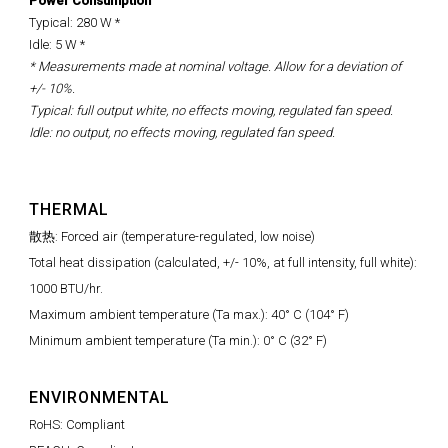
Power Consumption
Typical: 280 W *
Idle: 5 W *
* Measurements made at nominal voltage. Allow for a deviation of
+/- 10%.
Typical: full output white, no effects moving, regulated fan speed.
Idle: no output, no effects moving, regulated fan speed.
THERMAL
散热: Forced air (temperature-regulated, low noise)
Total heat dissipation (calculated, +/- 10%, at full intensity, full white):
1000 BTU/hr.
Maximum ambient temperature (Ta max.): 40° C (104° F)
Minimum ambient temperature (Ta min.): 0° C (32° F)
ENVIRONMENTAL
RoHS: Compliant