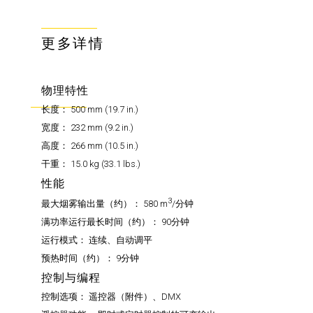
更多详情
物理特性
长度：
500 mm (19.7 in.)
宽度：
232 mm (9.2 in.)
高度：
266 mm (10.5 in.)
干重：
15.0 kg (33.1 lbs.)
性能
3
最大烟雾输出量（约）：
580 m
/分钟
满功率运行最长时间（约）：
90分钟
运行模式：
连续、自动调平
预热时间（约）：
9分钟
控制与编程
控制选项：
遥控器（附件）、DMX