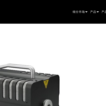
细分市场
产品
产
ARCHITECTURAL
摇头灯
框
原
ENTERTAINMENT
追光灯
聚
伴
CREATE THE MOMENT
静止灯光
清
菲
EL
创意灯光
光
椭
频
ER
建筑
波
帕
直
洗
外
电源和处理
DO
线
系
M
工具
图
PO
软
MA
停产型号
CR
PO
服
P3
PD
VD