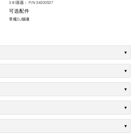
3.8 l容器：
P/N 34300537
可选配件
常规DJ烟液