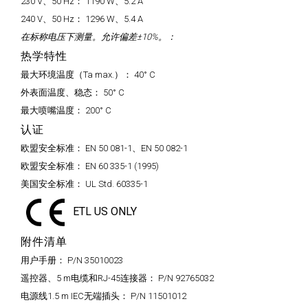
230 V、50 Hz：
1190 W、5.2 A
240 V、50 Hz：
1296 W、5.4 A
在标称电压下测量。允许偏差±10%。：
热学特性
最大环境温度（Ta max.）：
40° C
外表面温度、稳态：
50° C
最大喷嘴温度：
200° C
认证
欧盟安全标准：
EN 50 081-1、EN 50 082-1
欧盟安全标准：
EN 60 335-1 (1995)
美国安全标准：
UL Std. 60335-1
ETL US ONLY
附件清单
用户手册：
P/N 35010023
遥控器、5 m电缆和RJ-45连接器：
P/N 92765032
电源线1.5 m IEC无端插头：
P/N 11501012