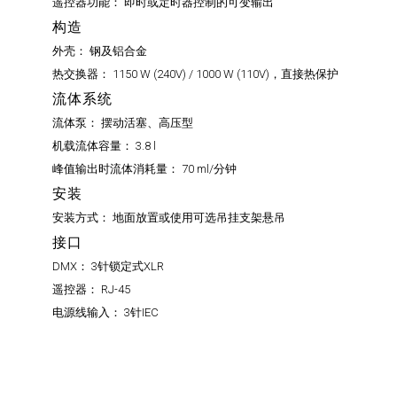
遥控器功能：
即时或定时器控制的可变输出
构造
外壳：
钢及铝合金
热交换器：
1150 W (240V) / 1000 W (110V)，直接热保护
流体系统
流体泵：
摆动活塞、高压型
机载流体容量：
3.8 l
峰值输出时流体消耗量：
70 ml/分钟
安装
安装方式：
地面放置或使用可选吊挂支架悬吊
接口
DMX：
3针锁定式XLR
遥控器：
RJ-45
电源线输入：
3针IEC