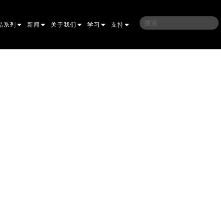
品系列
新闻
关于我们
学习
支持
架
子
案例研究
我们的历史
培训
联系我们
光灯
侣
新闻媒体
可持续性
学习课程
全天候帮助中心
洗
涅尔
P
ELP ELLIPSOIDAL
哪里购买
顾问门户
束混合
圆形
闪灯与致盲灯
A
ELP FRESNEL
ERA PERFORMANCE
软件下载
束
灯
线型
灯照明
部
ELP PAR
ERA PROFILE
EXTERIOR DOT PRO
固件下载
T
性照明
统控制器
AC
ERA WASH
外部线性专业版
MAC AURA
下载
像投影
WERPORTS
件工具
CULA
外部投影
MAC ENCORE
保修
EATIVE DOTS
WERPORTS LEGACY MODELS
务工具
外部清洗专业版
MAC ONE
P3 SYSTEM CONTROLLER
产品登记
E SYSTEM
O
MAC ULTRA
P3 POWERPORT
VDO ATOMIC
售后服务