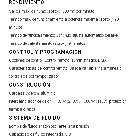
RENDIMIENTO
3
Salida máx. de humo (aprox.):
580 m
por minuto
Tiempo máx. de funcionamiento a potencia máxima (aprox.):
90
minutos
Tiempo de funcionamiento:
Continuo, ajuste automático del nivel
Tiempo de calentamiento (aprox.):
9 minutos
CONTROL Y PROGRAMACIÓN
Opciones de control:
Control remoto (suministrado), DMX
Características del control remoto:
Salida variable instantánea o
controlada por temporizador
CONSTRUCCIÓN
Carcasa:
Acero & aluminio
Intercambiador de calor:
1150 W (240V) / 1000 W (110V), protección
térmica directa
SISTEMA DE FLUIDO
Bomba de fluido:
Pistón oscilante, alta presión
Capacidad de fluido integrada:
3,8 l