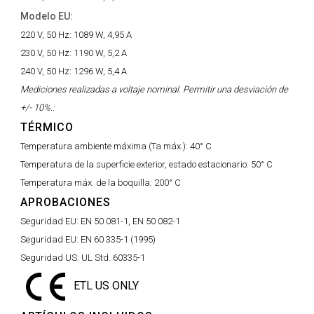
Modelo EU:
220 V, 50 Hz:
1089 W, 4,95 A
230 V, 50 Hz:
1190 W, 5,2 A
240 V, 50 Hz:
1296 W, 5,4 A
Mediciones realizadas a voltaje nominal. Permitir una desviación de
+/- 10%.:
TÉRMICO
Temperatura ambiente máxima (Ta máx.):
40° C
Temperatura de la superficie exterior, estado estacionario:
50° C
Temperatura máx. de la boquilla:
200° C
APROBACIONES
Seguridad EU:
EN 50 081-1, EN 50 082-1
Seguridad EU:
EN 60 335-1 (1995)
Seguridad US:
UL Std. 60335-1
ETL US ONLY