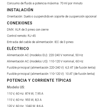
Consumo de fluido a potencia máxima:
70 ml por minuto
INSTALACIÓN
Orientación:
Suelo o suspendido en soporte de suspensión opcional
CONEXIONES
DMX:
XLR de 3 pines con cierre
Control remoto:
RJ-45
Entrada del cable de alimentación:
IEC de 3 pines
ELÉCTRICO
Alimentación AC (modelos EU):
220-240 V nominal, 50 Hz
Alimentación AC (modelos US):
110-120 V nominal, 60 Hz
Fusible principal (alimentación 220-240 V):
6,3 AT (de fusión lenta)
Fusible principal (alimentación 110-120 V):
10 AT (de fusión lenta)
POTENCIA Y CORRIENTE TÍPICAS
Modelo US:
110 V, 60 Hz:
874 W, 7,95 A
115 V, 60 Hz:
955 W, 8,3 A
120 V, 60 Hz:
1040 W, 8,6 A