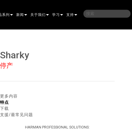
品系列
新闻
关于我们
学习
支持
架
子
案例研究
我们的历史
培训
联系我们
光灯
侣
新闻媒体
可持续性
学习课程
全天候帮助中心
Sharky
洗
涅尔
P
ELP ELLIPSOIDAL
哪里购买
顾问门户
停产
束混合
圆形
闪灯与致盲灯
A
ELP FRESNEL
ERA PERFORMANCE
软件下载
束
灯
线型
灯照明
部
ELP PAR
ERA PROFILE
EXTERIOR DOT PRO
固件下载
T
性照明
统控制器
AC
ERA WASH
外部线性专业版
MAC AURA
下载
更多内容
特点
像投影
WERPORTS
件工具
CULA
外部投影
MAC ENCORE
保修
下载
支援/最常见问题
EATIVE DOTS
WERPORTS LEGACY MODELS
务工具
外部清洗专业版
MAC ONE
P3 SYSTEM CONTROLLER
产品登记
HARMAN PROFESSIONAL SOLUTIONS:
E SYSTEM
O
MAC ULTRA
P3 POWERPORT
VDO ATOMIC
售后服务