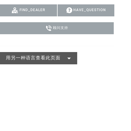
MAC VIPER
P3 POWERPORT LEGACY MODELS
VDO DOTRON
合规
FIND_DEALER
HAVE_QUESTION
MAC VIPER LEGACY MODELS
VDO FATRON
SUPPORT LOGIN
顾问支持
VDO SCEPTRON
用另一种语言查看此页面