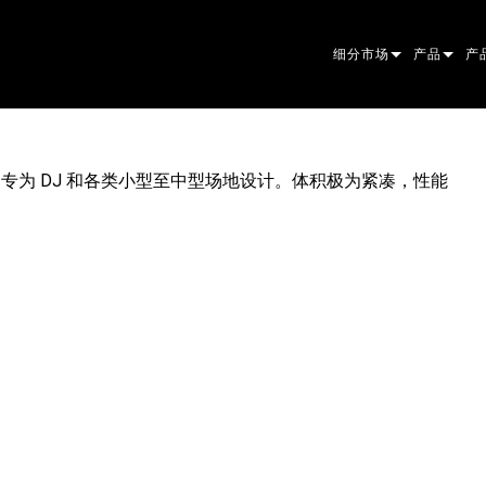
细分市场
产品
产
ARCHITECTURAL
摇头灯
框
原
ENTERTAINMENT
追光灯
聚
伴
器，专为 DJ 和各类小型至中型场地设计。体积极为紧凑，性能
CREATE THE MOMENT
静止灯光
清
菲
EL
创意灯光
光
椭
频
ER
建筑
波
帕
直
洗
外
电源和处理
DO
线
系
M
工具
图
PO
软
MA
停产型号
CR
PO
服
P3
PD
VD