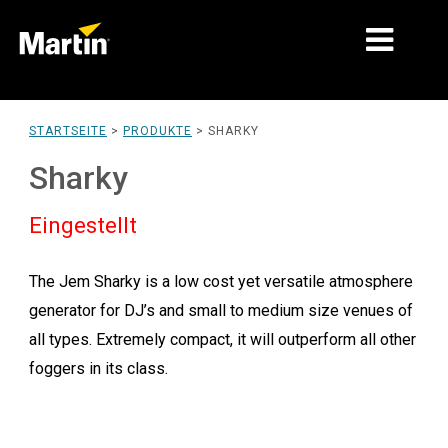
MÄRKTE
STARTSEITE
>
PRODUKTE
>
SHARKY
PRODUKTTYPEN
Sharky
PRODUCT RANGES
Eingestellt
NACHRICHTEN
The Jem Sharky is a low cost yet versatile atmosphere
ÜBER UNS
generator for DJ’s and small to medium size venues of
LERNEN
all types. Extremely compact, it will outperform all other
foggers in its class.
SUPPORT