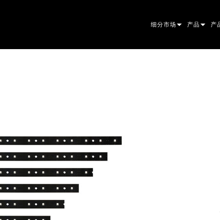
细分市场
产品
产
ARCHITECTURAL
摇头灯
框
原
ENTERTAINMENT
追光灯
聚
伴
CREATE THE MOMENT
静止灯光
清
菲
EL
创意灯光
光
椭
频
ER
建筑
波
帕
直
洗
外
电源和处理
DO
线
系
M
工具
图
PO
软
MA
停产型号
CR
PO
服
P3
PD
VD