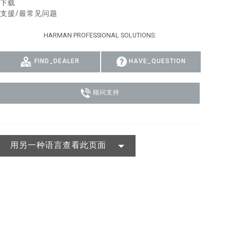
下载
支援/最常见问题
MAC VIPER
P3 POWERPORT LEGACY MODELS
VDO DOTRON
合规
HARMAN PROFESSIONAL SOLUTIONS:
MAC VIPER LEGACY MODELS
VDO FATRON
SUPPORT LOGIN
VDO SCEPTRON
FIND_DEALER
HAVE_QUESTION
顾问支持
用另一种语言查看此页面