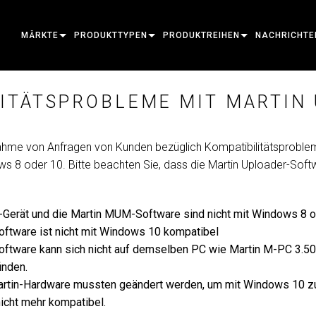
MÄRKTE
PRODUKTTYPEN
PRODUKTREIHEN
NACHRICHTE
ARCHITECTURAL
BEWEGLICHE SCHEINWERFER
RAHMUNG
ATOMAR
FALLSTUDIEN
LITÄTSPROBLEME MIT MARTIN
ENTERTAINMENT
FOLGESPOTLEUCHTE
STELLE
BEGLEITGERÄT
PRESSE
CREATE THE MOMENT
STATISCHE LICHTER
WASCHEN
FRESNEL
ELP
ELP ELLIPSO
nahme von Anfragen von Kunden bezüglich Kompatibilitätsprobl
s 8 oder 10. Bitte beachten Sie, dass die Martin Uploader-Soft
KREATIVE BELEUCHTUNG
BEAM HYBRID
ELLIPSOID
STROBOSKOP & BLINDER
ERA
ELP FRESNEL
ERA PERFOR
ARCHITEKTONISCH
STRAHL
SCHEINWERFER
LINEÄR
WASH-BELEUCHTUNG
AUSSENSEITE
ELP PAR
ERA PROFILE
EXTERIOR D
Gerät und die Martin MUM-Software sind nicht mit Windows 8 
LEISTUNG & VERARBEITUNG
DOT
LINEARE BELEUCHTUNG
SYSTEMSTEUERUNGEN
MAC
ERA WASH
AUSSEN LINE
MAC AURA
Software ist nicht mit Windows 10 kompatibel
oftware kann sich nicht auf demselben PC wie Martin M-PC 3.50,
WERKZEUGE
BILDPROJEKTION
POWERPORTS
SOFTWARE-TOOLS
MACULA
AUSSENPROJE
MAC ENCORE
inden.
EINGESTELLTE PRODUKTE
CREATIVE DOTS
POWERPORTS LEGACY MODELS
SERVICE-TOOLS
P3
AUSSENREINI
MAC ONE
P3 SYSTEM 
Martin-Hardware mussten geändert werden, um mit Windows 10 zu 
icht mehr kompatibel.
PDE SYSTEM
VDO
MAC ULTRA
P3 POWERPO
VDO ATOMIC