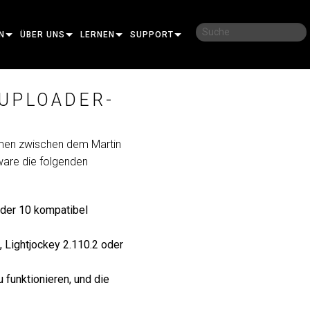
N
ÜBER UNS
LERNEN
SUPPORT
UNSERE GESCHICHTE
SCHULUNGEN
KONTAKTIEREN SIE UNS
 UPLOADER-
NACHHALTIGKEIT
LERNSITZUNGEN
HILFECENTER RUND UM DIE UHR
IDAL
WO ZU KAUFEN
BERATER-PORTAL
emen zwischen dem Martin
ware die folgenden
MANCE
SOFTWARE
OT PRO
FIRMWARE
oder 10 kompatibel
AR PRO
DOWNLOADS
 Lightjockey 2.110.2 oder
KTION
GARANTIE
GUNG PRO
CONTROLLER
PRODUKTREGISTRIERUNG
funktionieren, und die
RT
SERVICE