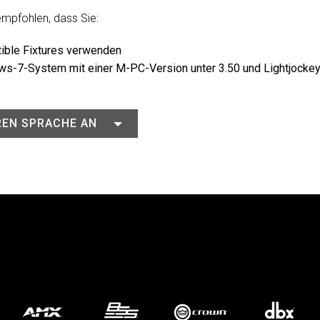
empfohlen, dass Sie:
MAC VIPER
P3 POWERPO
VDO DOTRO
tible Fixtures verwenden
MAC VIPER 
VDO FATRON
ows-7-System mit einer M-PC-Version unter 3.50 und Lightjockey
VDO SCEPTR
EREN SPRACHE AN