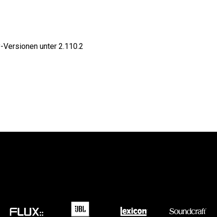
RT LEGACY MODELS
N
COMPLIANCE
LEGACY MODELS
SUPPORT-LOGIN
-Versionen unter 2.110.2
ON