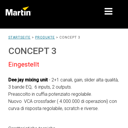
MÄRKTE
STARTSEITE
>
PRODUKTE
>
CONCEPT 3
PRODUKTTYPEN
CONCEPT 3
PRODUCT RANGES
Eingestellt
NACHRICHTEN
Dee jay mixing unit
- 2+1 canali, gain, slider alta qualità,
ÜBER UNS
3 bande EQ, 6 inputs, 2 outputs.
Preascolto in cuffia potenziato regolabile.
LERNEN
Nuovo VCA crossfader ( 4.000.000 di operazioni) con
curva di risposta regolabile, scratch e riverse.
SUPPORT